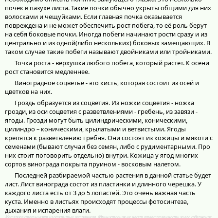
почек в пазухе листа. Такие почки обычно укрыты общими для них
волосками и чещуйками. Если главная почка оказывается
повреждена и не может обеспечить рост побега, то её роль берут
на себя боковые почки. Иногда побеги начинают рости сразу и из
центрально и из одной(либо нескольких) боковых замещающих. В
таком случае такие побеги называют двойниками или тройниками.
Точка роста - верхушка любого побега, который растет. К осени
рост становится медленнее.
Виноградное соцветье - это кисть, которая состоит из осей и
цветков на них.
Гроздь образуется из соцветия. Из ножки соцветия - ножка
грозди, из оси соцветия с разветвлениями - гребень, из завязи -
ягоды. Грозди могут быть цилиндрическими, коническими,
цилиндро – коническими, крылатыми и ветвистыми. Ягоды
крепятся к разветвлению гребня. Они состоят из кожицы и мякоти с
семенами (бывают случаи без семян, либо с рудиментарными. Про
них стоит поговорить отдельно) внутри. Кожица у ягод многих
сортов винограда покрыта пруином - восковым налетом.
Последней разбираемой частью растения в данной статье будет
лист. Лист винограда состот из пластинки и длинного черешка. У
каждого листа есть от 3 до 5 лопастей. Это очень важная часть
куста. Именно в листьях происходят процессы фотосинтеза,
дыхания и испарения влаги.
Материал статьи взят из открытых источников. Администрация не несет ответственности за его содержание.