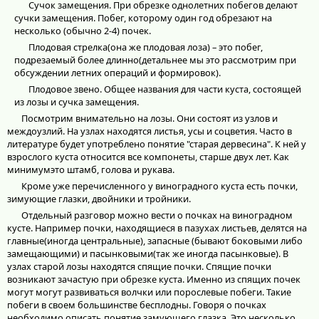
Сучок замещения. При обрезке однолетних побегов делают
сучки замещения. Побег, которому один год обрезают на
несколько (обычно 2-4) почек.
Плодовая стрелка(она же плодовая лоза) – это побег,
подрезаемый более длинно(детальнее мы это рассмотрим при
обсуждении летних операций и формировок).
Плодовое звено. Общее названия для части куста, состоящей
из лозы и сучка замещения.
Посмотрим внимательно на лозы. Они состоят из узлов и
междоузлий. На узлах находятся листья, усы и соцветия. Часто в
литературе будет употреблено понятие "старая дервесина". К ней у
взрослого куста относится все компонеты, старше двух лет. Как
минимумэто штамб, голова и рукава.
Кроме уже перечисленного у виноградного куста есть почки,
зимующие глазки, двойники и тройники.
Отдельный разговор можно вести о почках на виноградном
кусте. Например почки, находящиеся в пазухах листьев, делятся на
главные(иногда центральные), запасные (бывают боковыми либо
замещающими) и пасынковыми(так же иногда пасынковые). В
узлах старой лозы находятся спящие почки. Спящие почки
возникают зачастую при обрезке куста. Именно из спящих почек
могут могут развиваться волчки или порослевые побеги. Такие
побеги в своем большинстве бесплодны. Говоря о почках
необходимо описать понятие замующего глазка. Это несколько