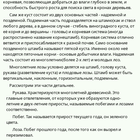
корневая, позволяющая добраться до влаги глубоко в земле, и
способность быстрого роста для поиска света в кронах деревьев.
Сам же куст состоит из двух основных частей - надземной и
поздемной. Подземная часть подразделяется на штамю(как и ствол
любого дерева, а в данном случае - стебель виноградного куста, от
её корня и до вершины - головы) и корневая система (иногда
распростанено название корнештамб). Корневая система отлично
ветвится и приспосабливается к разной почве. Само основание
поздемного штамба называют пяткой куста. Именно около неё
находятся пяточные корни - основые добытчики влаги. Надземная
часть состоит из многолетних(более 2-х лет) и молодых лоз.
Многолетние лозы условно делятся на штамб, голову куста,
рукава (разветвление куста) и плодовые лозы. Штамб может быть
вертикальным, наклонным, горизонтальным, подземным.
Рассмотрим эти части детальнее.
Рукава. Храктеризуются многолетней древесиной. Это
главные отвлетвления, от корторых уже образуются одно-
летние и двух-летние приросты, называемые побегами и лозами
соответственно.
Побег. Так называется прирост текущего года, он зеленого
цвета.
Лоза. Побег прошлого года, после того как он вызрел и
перезимовал.