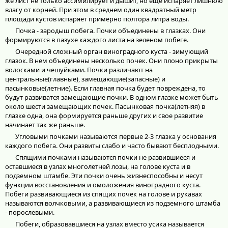
же лист не только ассимилирует и дышит, но еще испаряет лишнюю
влагу от корней. При этом в среднем один квадратный метр
площади кустов испаряет примерно полтора литра воды.
Почка - зародыш побега. Почки объединены в глазках. Они
формируются в пазухе каждого листа на зеленом побеге.
Очередной сложный орган виноградного куста - зимующий
глазок. В нем объединены несколько почек. Они плоно прикрыты
волосками и чешуйками. Почки различают на
центральные(главные), замещающие(запасные) и
пасынковые(летние). Если главная почка будет повреждена, то
будут развиватся замещающие почки. В одном глазке может быть
около шести замещающих почек. Пасынковая почка(летняя) в
глазке одна, она формируется раньше других и свое развитие
начинает так же раньше.
Угловыми почками называются первые 2-3 глазка у основания
каждого побега. Они развиты слабо и часто бывают бесплодными.
Спящими почками называются почки не развившиеся и
оставшиеся в узлах многолетней лозы, на голове куста и в
подземном штамбе. Эти почки очень жизнеспособны и несут
функции восстановления и омоложения виноградного куста.
Побеги развивающиеся из спящих почек на голове и рукавах
называются волчковыми, а развивающиеся из подземного штамба
- порослевыми.
Побеги, образовавшиеся на узлах вместо усика называется