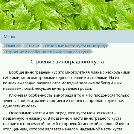
Меню
Главная
Статьи
Основные части куста винограда
Строение и особенности виноградного куста
Cтроение виноградного куста
Вообще виноградный кус это многолетняя лиана с несколькими
гибкими, многометровыми одревесневшими стеблями. На их
концах ежегодно развиваются молодые зеленые побеги(мы их
называем лозы), несущие виноградные грозди.
Ключевая особенность винограда в том, что плодоносят только
зеленые побеги, развивающиеся из почек на прошлогодних, т.е.
однолетних лозах.
Основными частями виноградного куста можно считать
подземную и назмную. В подземной части виноградного куста
находится подземный штамб с корневой системой и головой куста -
утолщением, которое является началом надземной части куста.