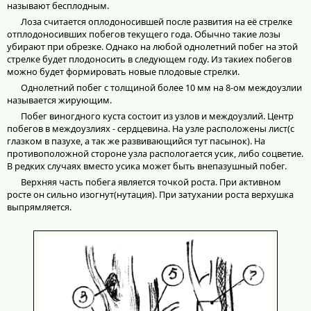
называют бесплодным.
Лоза считается оплодоносившей после развития на её стрелке
отплодоносивших побегов текущего года. Обычно такие лозы
убирают при обрезке. Однако на любой однолетний побег на этой
стрелке будет плодоносить в следующем году. Из такиех побегов
можно будет формировать новые плодовые стрелки.
Однолетний побег с толщиной более 10 мм на 8-ом междоузлии
называется жирующим.
Побег виногдного куста состоит из узлов и междоузлий. Центр
побегов в междоузлиях - сердцевина. На узле расположены лист(с
глазком в пазухе, а так же развивающийся тут пасынок). На
противоположной стороне узла распологается усик, либо соцветие.
В редких случаях вместо усика может быть внепазушный побег.
Верхняя часть побега является точкой роста. При активном
росте он сильно изогнут(нутация). При затухании роста верхушка
выпрямляется.