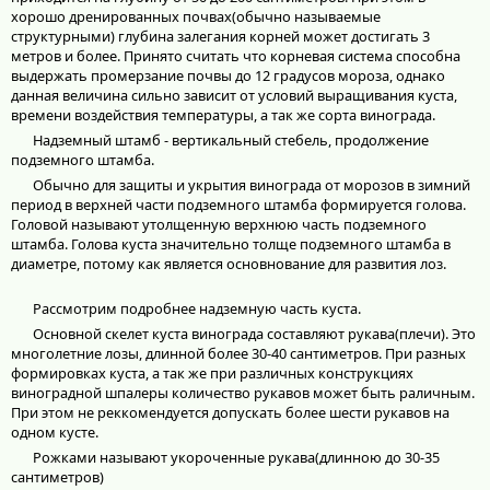
хорошо дренированных почвах(обычно называемые
структурными) глубина залегания корней может достигать 3
метров и более. Принято считать что корневая система способна
выдержать промерзание почвы до 12 градусов мороза, однако
данная величина сильно зависит от условий выращивания куста,
времени воздействия температуры, а так же сорта винограда.
Надземный штамб - вертикальный стебель, продолжение
подземного штамба.
Обычно для защиты и укрытия винограда от морозов в зимний
период в верхней части подземного штамба формируется голова.
Головой называют утолщенную верхнюю часть подземного
штамба. Голова куста значительно толще подземного штамба в
диаметре, потому как является основнование для развития лоз.
Рассмотрим подробнее надземную часть куста.
Основной скелет куста винограда составляют рукава(плечи). Это
многолетние лозы, длинной более 30-40 сантиметров. При разных
формировках куста, а так же при различных конструкциях
виноградной шпалеры количество рукавов может быть раличным.
При этом не реккомендуется допускать более шести рукавов на
одном кусте.
Рожками называют укороченные рукава(длинною до 30-35
сантиметров)