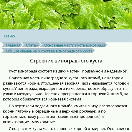
Меню
Главная
Статьи
Основные части куста винограда
Общие сведение о составе виноградного куста
Cтроение виноградного куста
Куст винограда состоит из двух частей : подземной и надземной.
Подземная часть виноградного куста - это штамб, на котором
развиваются корни. Утолщенная верхняя часть называется головой
куста. У винограда, выращенного из черенка, корни образуются на
узлах и междоузлиях. Черенок превращается в корневой штамб, на
котором образуется вся корневая система.
По вертикали подземного штамба, считая снизу, располагаются
корни пяточные, серединные и верхние( росяные), а по
горизонтальному развитию - скелетные(проводные) и
всасывающие - мочковатые.
С возрастом куста часть основных корней отмирает. Оставшиеся