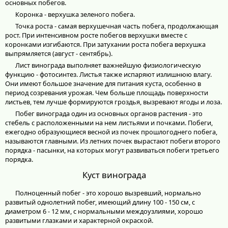
основных побегов.
Коронка - верхушка зеленого побега.
Точка роста - самая верхушечная часть побега, продолжающая
рост. При интенсивном росте побегов верхушки вместе с
коронками изгибаются. При затухании роста побега верхушка
выпрямляется (август - сентябрь).
Лист винограда выполняет важнейшую физиологическую
функцию - фотосинтез. Листья также испаряют излишнюю влагу.
Они имеют большое значение для питания куста, особенно в
период созревания урожая. Чем больше площадь поверхности
листьев, тем лучше формируются гроздья, вызревают ягоды и лоза.
Побег винограда один из основных органов растения - это
стебель с расположенными на нем листьями и почками. Побеги,
ежегодно образующиеся весной из почек прошлогоднего побега,
называются главными. Из летних почек вырастают побеги второго
порядка - пасынки, на которых могут развиваться побеги третьего
порядка.
Куст винограда
Полноценный побег - это хорошо вызревший, нормально
развитый однолетний побег, имеющий длину 100 - 150 см, с
диаметром 6 - 12 мм, с нормальными междоузлиями, хорошо
развитыми глазками и характерной окраской.