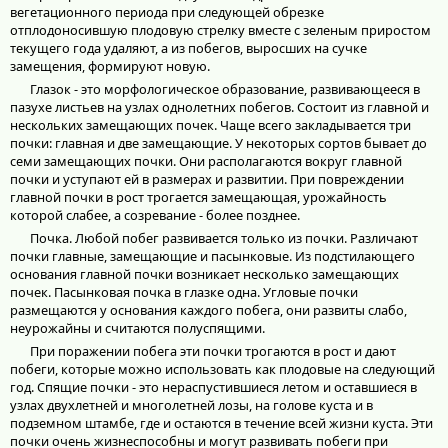
вегетационного периода при следующей обрезке
отплодоносившую плодовую стрелку вместе с зеленым приростом
текущего года удаляют, а из побегов, выросших на сучке
замещения, формируют новую.
Глазок - это морфологическое образование, развивающееся в
пазухе листьев на узлах однолетних побегов. Состоит из главной и
нескольких замещающих почек. Чаще всего закладывается три
почки: главная и две замещающие. У некоторых сортов бывает до
семи замещающих почки. Они располагаются вокруг главной
почки и уступают ей в размерах и развитии. При повреждении
главной почки в рост трогается замещающая, урожайность
которой слабее, а созревание - более позднее.
Почка. Любой побег развивается только из почки. Различают
почки главные, замещающие и пасынковые. Из подстилающего
основания главной почки возникает несколько замещающих
почек. Пасынковая почка в глазке одна. Угловые почки
размещаются у основания каждого побега, они развиты слабо,
неурожайны и считаются полуспящими.
При поражении побега эти почки трогаются в рост и дают
побеги, которые можно использовать как плодовые на следующий
год. Спящие почки - это нераспустившиеся летом и оставшиеся в
узлах двухлетней и многолетней лозы, на голове куста и в
подземном штамбе, где и остаются в течение всей жизни куста. Эти
почки очень жизнеспособны и могут развивать побеги при