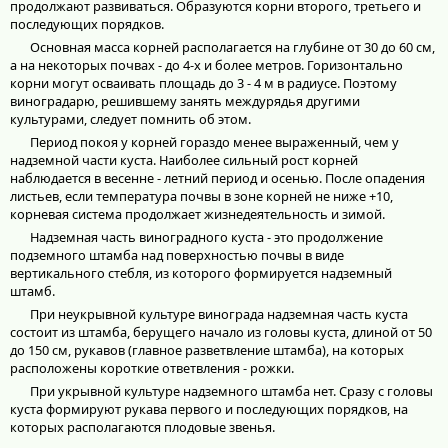
продолжают развиваться. Образуются корни второго, третьего и
последующих порядков.
Основная масса корней располагается на глубине от 30 до 60 см,
а на некоторых почвах - до 4-х и более метров. Горизонтально
корни могут осваивать площадь до 3 - 4 м в радиусе. Поэтому
виноградарю, решившему занять междурядья другими
культурами, следует помнить об этом.
Период покоя у корней гораздо менее выраженный, чем у
надземной части куста. Наиболее сильный рост корней
наблюдается в весенне - летний период и осенью. После опадения
листьев, если температура почвы в зоне корней не ниже +10,
корневая система продолжает жизнедеятельность и зимой.
Надземная часть виноградного куста - это продолжение
подземного штамба над поверхностью почвы в виде
вертикального стебля, из которого формируется надземный
штамб.
При неукрывной культуре винограда надземная часть куста
состоит из штамба, берущего начало из головы куста, длиной от 50
до 150 см, рукавов (главное разветвление штамба), на которых
расположены короткие ответвления - рожки.
При укрывной культуре надземного штамба нет. Сразу с головы
куста формируют рукава первого и последующих порядков, на
которых располагаются плодовые звенья.