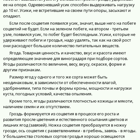
ее на опоре. Одревесневший усик способен выдерживать нагрузку
до 10 кг. Усики, не встретившие на своем пути опоры, засыхают и
опадают.
Если после соцветия появился усик, значит, выше него на побеге
соцветий не будет. Если на зеленом побеге, на втором - третьем
узле, появился усик, то побег будет бесплодным. Усики, которые не
удерживают побеги и гроздья, надо удалять, так как на свой рост
они расходуют большое количество питательных веществ.
Ягода. Товарная ценность и качество, вкус и красота имеют
определяющее значение для виноградаря при подборе сортов.
Ягоды различаются по величине, весу, вкусу, окраске, форме и
другим признакам.
Размер ягод у одного и того же сорта может быть
неодинаковым, в зависимости от обеспеченности влагой,
удобрениями, типа почвы и формы кроны, мощности и нагрузки
куста, погодных условий, качества опыления.
Кроме того, ягоды различаются плотностью кожицы и мякоти,
наличием семян и их отсутствием.
Гроздь формируется из соцветия в процессе его роста и
развития просле цветения и естественного осыпания цветков и
лишних ягод (завязей). Ножка соцветия преобразуется в ножку
грозди, ось соцветия с разветвлениями - в гребень, завязь - в ягоды.
У большинства столовых сортов гроздья хорошо освещаются