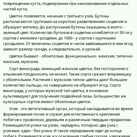
повреждении куста, подмерзании при омолаживании отдельных
частей куста.
Цветок появляется, начиная с третьего узла. Бутоны
располагаются группами на коротких разветвлениях соцветия и
образуют метелку. До распускания бутоны окрашены в желто -
зеленый цвет. Количество бутонов в соцветии колеблется от 50-ти у
сортов с мелкими гроздями, до 1000 - у сортов с крупными
гроздьями. От величины соцветия и числа завязавшихся в нем ягод
зависит размер грозди, а следовательно, и урожай.
Цветки бывают - обоеполые, функционально- женские, типично
женские, мужские.
Сорт винограда, имеющий женские цветки, без постороннего
опыления плодоносить не может. Такие сорта сажают вперемешку
с обоеполыми. Растения с мужским типом цветка дают большое
количество пыльцы, но совершенно не образуют ягод. Сорта
винограда, у которых мужской тип цветка, в основном
культивируют для получения подвойной лозы. Большинство же
культурных сортов имеют обоеполые цветки.
Усик - это вегетативный орган, который закладывается во время
формирования почек и служит для естественного крепления
побегов к проволоке, деревьям и различным твердым предметам.
Размещаются усики на узлах, чередуясь попарно: два узла с
усиками, один - без усика. И такое чередование идет до конца
побега. Развивается усик и у основания гребня грозди, удерживая