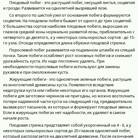
Плодовый побег - это растущий побег, несущий листья, соцветия
и грозди. Развивается на однолетней вызревшей лозе.
Со второго по шестой узел от основания побега формируются
соцветия. На плодовом побеге бывает от одного до трех соцветий.
У большинства сортов наиболее плодовые побеги, выросшие из
глазков средней зоны нормально развитой лозы, приблизительно с
четвертого до десятого, а у некоторых сильнорослых сортов - до 15-
го узла. Отсюда определяется длина обрезки плодовой стрелки.
Порослевой побег развивается на подземном штамбе из спящей
почки. Такие побеги ослабляют рост основных побегов и снижают
урожайность куста. Их надо постоянно удалять. При
необходимости порослевые побеги используют для замены
рукавов и при омоложении куста.
Жирующие побеги - это однолетние зеленые побеги, растущие
из многолетней древесины куста. Появляются вследствие
недогрузки куста или гибели некоторых его органов. Жирующие
побеги для заготовки черенков не пригодны, но можно восполнить
потери надземной части куста на следующий год, предварительно
вызвав рост пасынков, из которых и формируют плодовые звенья.
Если в жирующих побегах нет надобности, их удаляют в самом
начале роста.
Плодовая стрелка представляет собой укороченный на 4 - 6, а у
некоторых сильнорослых сортов до 20 глазков однолетний побег,
который располагается на двухлетней древесине. После окончания