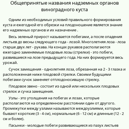
Общепринятые названия надземных органов
виноградного куста
Одним из необходимых условий правильного формирования
куста и ежегодной его обрезки на плодоношение является знание
его надземных органов и их назначение .
Весь зеленый прирост называется побегами, а после опадения
листьев до весны следующего года - лозой. Многолетняя лоза - лоза
старше двух лет - рукава. На концах рукавов располагаются
ежегодно заменяемые плодовые лозы (стрелки) - это побеги,
развившиеся на лозе предыдущего года. На них формируется весь
урожай.
Сучок замещения - однолетняя лоза, обрезанная на 2 - 3 глазка и
расположенная ниже плодовой стрелки. Своими будущими
побегами сучок заменяет отплодоносившую стрелку.
Плодовое звено - состоит из одной или нескольких плодовых
стрелок и сучка замещения.
Узлы - это утолщения на побегах и лозах, которые
располагаются на определенном расстоянии один от другого.
Промежутки между узлами называются междоузлиями, которые
бывают короткие (3 - 4 см), нормальные (6 - 12 см) и длинные (12 - 2
см и более).
Пасынки - молодые побеги развивающиеся из пазух листьев