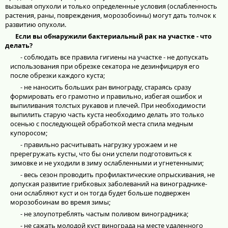
вызывая опухоли и только определенные условия (ослабленность
растения, раны, повреждения, морозобоины) могут дать толчок к
развитию опухоли.
Если вы обнаружили бактериальный рак на участке - что
делать?
- соблюдать все правила гигиены на участке - не допускать
использования при обрезке секатора не дезинфицируя его
после обрезки каждого куста;
- не наносить больших ран винограду, стараясь сразу
формировать его грамотно и правильно, избегая ошибок и
выпиливания толстых рукавов и плечей. При необходимости
выпилить старую часть куста необходимо делать это только
осенью с последующей обработкой места спила медным
купоросом;
- правильно расчитывать нагрузку урожаем и не
пререгружать кусты, что бы они успели подготовиться к
зимовке и не уходили в зиму ослабленными и угнетенными;
- весь сезон проводить профилактические опрыскивания, не
допуская развитие грибковых заболеваний на винограднике-
они ослабляют куст и он тогда будет больше подвержен
морозобоинам во время зимы;
- не злоупотреблять частым поливом виноградника;
- не сажать молодой куст винограда на месте удаленного