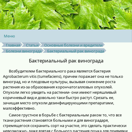
Меню
Главная
Статьи
Основные болезни и вредители
Болезни винограда
Бактериальный рак винограда
Бактериальный рак винограда
Возбудителем бактериального рака является бактерия
Agrobacterum vitis (tumefaciens), причем поражает она не только
виноград, но и плодовые культуры, вызывая снижение роста
растения из-за образования корончатогалловых опухолей.
Опухоли легко увидеть на растении- они имеют неряшливый
коричневый вид и довольно таки быстро растут. Срезать ее,
зачищая место опухоли дезинфицирующими препаратами,
малоэффективно.
Самое грустное в борьбе с бактериальным раком то, что все
ткани растения становятся больными и для виноградаря,
стремящегося сохранить сорт на участке, это сделать практически
невозможно- даже взятая с больного растения почка для прививки