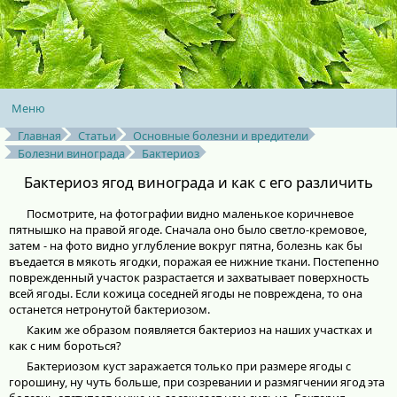
Меню
Главная
Статьи
Основные болезни и вредители
Болезни винограда
Бактериоз
Бактериоз ягод винограда и как с его различить
Посмотрите, на фотографии видно маленькое коричневое
пятнышко на правой ягоде. Сначала оно было светло-кремовое,
затем - на фото видно углубление вокруг пятна, болезнь как бы
въедается в мякоть ягодки, поражая ее нижние ткани. Постепенно
поврежденный участок разрастается и захватывает поверхность
всей ягоды. Если кожица соседней ягоды не повреждена, то она
останется нетронутой бактериозом.
Каким же образом появляется бактериоз на наших участках и
как с ним бороться?
Бактериозом куст заражается только при размере ягоды с
горошину, ну чуть больше, при созревании и размягчении ягод эта