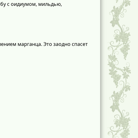
ьбу с оидиумом, мильдью,
лением марганца. Это заодно спасет