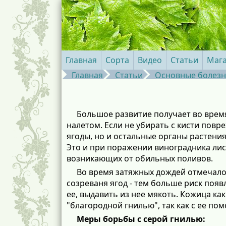
Главная
Сорта
Видео
Статьи
Маг
Главная
Статьи
Основные болезн
Большое развитие получает во врем
налетом. Если не убирать с кисти повр
ягоды, но и остальные органы растени
Это и при поражении виноградника лис
возникающих от обильных поливов.
Во время затяжных дождей отмечало
созреваня ягод - тем больше риск появ
ее, выдавить из нее мякоть. Кожица ка
"благородной гнилью", так как с ее п
Меры борьбы с серой гнилью: