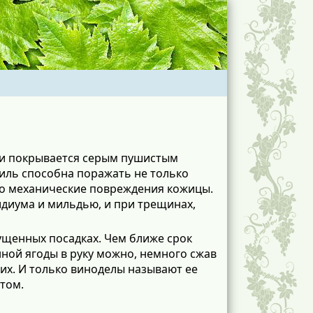
 и покрывается серым пушистым
ниль способна поражать не только
ибо механические повреждения кожицы.
идиума и мильдью, и при трещинах,
ущенных посадках. Чем ближе срок
нной ягоды в руку можно, немного сжав
них. И только виноделы называют ее
том.