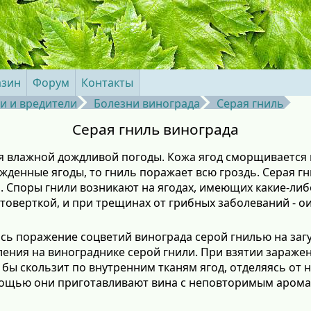
азин
Форум
Контакты
и и вредители
Болезни винограда
Серая гниль
Серая гниль винограда
я влажной дождливой погоды. Кожа ягод сморщивается
ежденные ягоды, то гниль поражает всю гроздь. Серая г
я. Споры гнили возникают на ягодах, имеющих какие-л
товерткой, и при трещинах от грибных заболеваний - о
сь поражение соцветий винограда серой гнилью на заг
ления на винограднике серой гнили. При взятии зараже
к бы скользит по внутренним тканям ягод, отделяясь от 
омощью они приготавливают вина с неповторимым арома