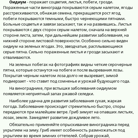
Оидиум
- поражает соцветия, листья, побеги, грозди.
Пораженные части винограда покрываются серым налетом, ягоды
расстрескиваются, обнажая семена, прекращается рост ягод,
побеги покрываются темными, быстро чернеющими пятнами.
Больные соцветья и завязи засыхают, так и на развившись. Листья
покрываются с двух сторон серым налетом, сначала на верхней
стороне листа, затем, при дальнейшем развитии заболевания, на
нижней стороне листовой поверхности. Особенно сильно виден
оидиум на зеленых ягодах. Это, звездчатые, расплывающиеся
серые пятна. Сильно пораженные листья и грозди засыхают и
отваливаются.
На зеленых побегах на фотографиях видны четкие серочерные
пятна, которые останутся на побеге и после вызревания лозы.
Покрытая черным налетом лоза долго не вызревает, зимой
подмерзает - что ставит под сомненье и урожай будующего года.
На винограднике, при вспышке заболевания оидиумом
появляется неприятный запах ржавой селедки.
Наиболее удачна для развития заболевания сухая, жаркая
погода. Заболевание происходит стремительно быстро, споры
передаются при малейшем ветре. Гриб зимует на опавших листьях,
лозах, земле. Замедляет развитие дождливое лето.
Обязательно применяйте опрыскивание виноградника перед
укрытием на зиму. Гриб имеет особенность размножаться под
укрытием во время зимних оттепелей. Собрав урожай,