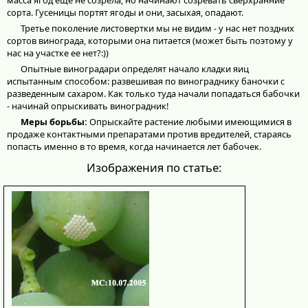
масса ягод еще не созрела, но начинают созревать сверхранние
сорта. Гусеницы портят ягоды и они, засыхая, опадают.
Третье поколение листовертки мы не видим - у нас нет поздних
сортов винограда, которыми она питается (может быть поэтому у
нас на участке ее нет?:))
Опытные виноградари определят начало кладки яиц
испытанным способом: развешивая по винограднику баночки с
разведенным сахаром. Как только туда начали попадаться бабочки
- начинай опрыскивать виноградник!
Меры борьбы:
Опрыскайте растение любыми имеющимися в
продаже контактными препаратами против вредителей, стараясь
попасть именно в то время, когда начинается лет бабочек.
Изображения по статье: