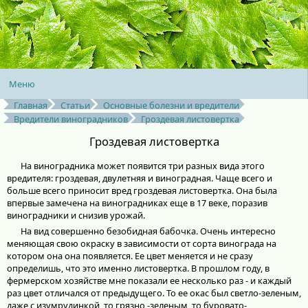
Меню
Главная
Статьи
Основные болезни и вредители
Вредители виноградников
Гроздевая листовертка
Гроздевая листовертка
На виноградника может появится три разных вида этого
вредителя: гроздевая, двулетняя и виноградная. Чаще всего и
больше всего приносит вред гроздевая листовертка. Она была
впервые замечена на виноградниках еще в 17 веке, поразив
виноградники и снизив урожай.
На вид совершенно безобидная бабочка. Очень интересно
меняющая свою окраску в зависимости от сорта винограда на
котором она она появляется. Ее цвет меняется и не сразу
определишь, что это именно листовертка. В прошлом году, в
фермерском хозяйстве мне показали ее несколько раз - и каждый
раз цвет отличался от предыдущего. То ее окас был светло-зеленым,
даже с изумрудинкой, то грязно -зеленым, то буровато-