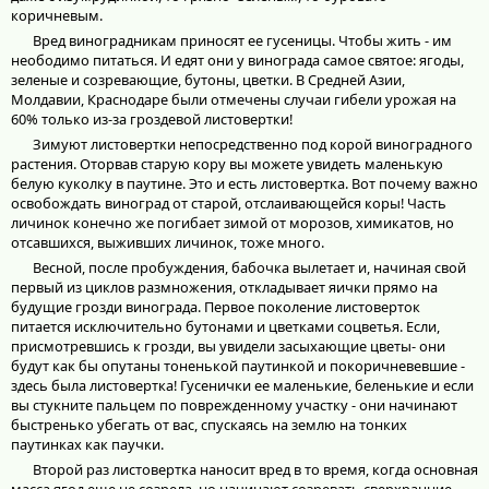
коричневым.
Вред виноградникам приносят ее гусеницы. Чтобы жить - им
неободимо питаться. И едят они у винограда самое святое: ягоды,
зеленые и созревающие, бутоны, цветки. В Средней Азии,
Молдавии, Краснодаре были отмечены случаи гибели урожая на
60% только из-за гроздевой листовертки!
Зимуют листовертки непосредственно под корой виноградного
растения. Оторвав старую кору вы можете увидеть маленькую
белую куколку в паутине. Это и есть листовертка. Вот почему важно
освобождать виноград от старой, отслаивающейся коры! Часть
личинок конечно же погибает зимой от морозов, химикатов, но
отсавшихся, выживших личинок, тоже много.
Весной, после пробуждения, бабочка вылетает и, начиная свой
первый из циклов размножения, откладывает яички прямо на
будущие грозди винограда. Первое поколение листоверток
питается исключительно бутонами и цветками соцветья. Если,
присмотревшись к грозди, вы увидели засыхающие цветы- они
будут как бы опутаны тоненькой паутинкой и покоричневевшие -
здесь была листовертка! Гусенички ее маленькие, беленькие и если
вы стукните пальцем по поврежденному участку - они начинают
быстренько убегать от вас, спускаясь на землю на тонких
паутинках как паучки.
Второй раз листовертка наносит вред в то время, когда основная