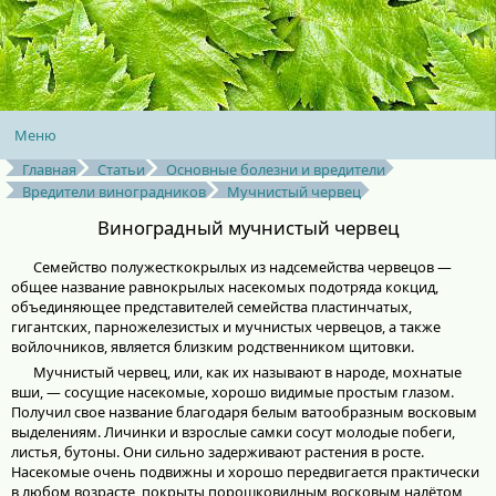
Меню
Главная
Статьи
Основные болезни и вредители
Вредители виноградников
Мучнистый червец
Виноградный мучнистый червец
Семейство полужесткокрылых из надсемейства червецов —
общее название равнокрылых насекомых подотряда кокцид,
объединяющее представителей семейства пластинчатых,
гигантских, парножелезистых и мучнистых червецов, а также
войлочников, является близким родственником щитовки.
Мучнистый червец, или, как их называют в народе, мохнатые
вши, — сосущие насекомые, хорошо видимые простым глазом.
Получил свое название благодаря белым ватообразным восковым
выделениям. Личинки и взрослые самки сосут молодые побеги,
листья, бутоны. Они сильно задерживают растения в росте.
Насекомые очень подвижны и хорошо передвигается практически
в любом возрасте, покрыты порошковидным восковым налётом