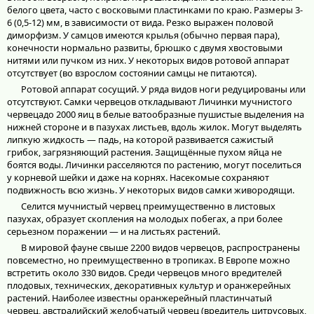
белого цвета, часто с восковыми пластинками по краю. Размеры 3-
6 (0,5-12) мм, в зависимости от вида. Резко выражен половой
диморфизм. У самцов имеются крылья (обычно первая пара),
конечности нормально развиты, брюшко с двумя хвостовыми
нитями или пучком из них. У некоторых видов ротовой аппарат
отсутствует (во взрослом состоянии самцы не питаются).
Ротовой аппарат сосущий. У ряда видов ноги редуцированы или
отсутствуют. Самки червецов откладывают Личинки мучнистого
червецадо 2000 яиц в белые ватообразные пушистые выделения на
нижней стороне и в пазухах листьев, вдоль жилок. Могут выделять
липкую жидкость — падь, на которой развивается сажистый
грибок, загрязняющий растения. Защищённые пухом яйца не
боятся воды. Личинки расселяются по растению, могут поселиться
у корневой шейки и даже на корнях. Насекомые сохраняют
подвижность всю жизнь. У некоторых видов самки живородящи.
Селится мучнистый червец преимущественно в листовых
пазухах, образует скопления на молодых побегах, а при более
серьезном поражении — и на листьях растений.
В мировой фауне свыше 2200 видов червецов, распространены
повсеместно, но преимущественно в тропиках. В Европе можно
встретить около 330 видов. Среди червецов много вредителей
плодовых, технических, декоративных культур и оранжерейных
растений. Наиболее известны оранжерейный пластинчатый
червец, австралийский желобчатый червец (вредитель цитрусовых,