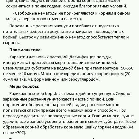
цвета, свисающую с внешней стороны корня. Циста может
сохраняться в почве годами, ожидая благоприятных условий.
• Свободные нематоды не прикрепляются к корням в одном
месте, а переползают с места на место.
Пораженные растения чахнут и погибают от недостатка
питательных веществ в результате отмирания поврежденных
корней. Быстрому размножению нематод способствуют тепло и
сырость.
Профилактика
:
Карантин для новых растений. Дезинфекция посуды,
инструмента (простейшая мера - ошпаривание кипятком).
Стерилизация субстрата на водяной бане при температуре +50-55С
не менее 10 минут. Можно обезвредить почву хлорпикрином (20-
40мл на 1кв. м), формалином или сероуглеродом.
Меры борьбы
:
Радикальных мер борьбы с нематодой не существует. Сильно
зараженные растения уничтожают вместе с почвой. Если
поражение обнаружено на ранней стадии, растение можно
попытаться спасти прежде всего механическим способом. При
пересадке удалить все поврежденные корни. Если их много, лучше
удалить все и заново укоренить растение в свежем субстрате. После
обрезания корней обработать корневую шейку горячей водой (не
выше +70С).