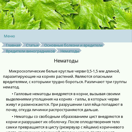
Меню
Главная
Статьи
Основные болезни и вредители
Вредители виноградников
Нематоды
Нематоды
Микроскопические белые круглые черви 0,5-1,5 мм длиной,
паразитирующие на корнях растений. Являются опасными
вредителями, с которыми трудно бороться. Различают три группы
нематод.
• Галловые нематоды внедряется в корни, вызывая своими
выделениями утолщения на корнях - галлы, в которых черви
живут и размножаются. При разрушении галл яйца попадают в
почву, откуда личинки распространяются дальше.
• Нематоды со свободным образованием цист внедряются в
корни и разрушают их оболочку. После оплодотворения тело
самки превращается в цисту (резервуар с яйцами) коричневого