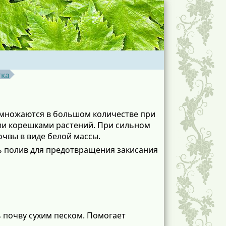
тка
змножаются в большом количестве при
ми корешками растений. При сильном
очвы в виде белой массы.
ь полив для предотвращения закисания
 почву сухим песком. Помогает