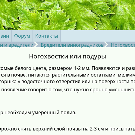
азин
Форум
Контакты
и и вредители
Вредители виноградников
Ногохвос
Ногохвостки или подуры
мые белого цвета, размером 1-2 мм. Появляются и ра
ся в почве, питаются растительными остатками, мелки
горшка у водосточного отверстия или на поверхности п
х появление говорит о том, что нужно срочно уменьшит
ур необходим умеренный полив.
рожно снять верхний слой почвы на 2-3 см и присыпать