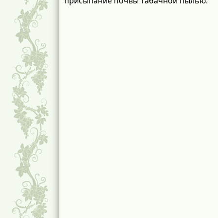
присыпание почвы табачной пылью.