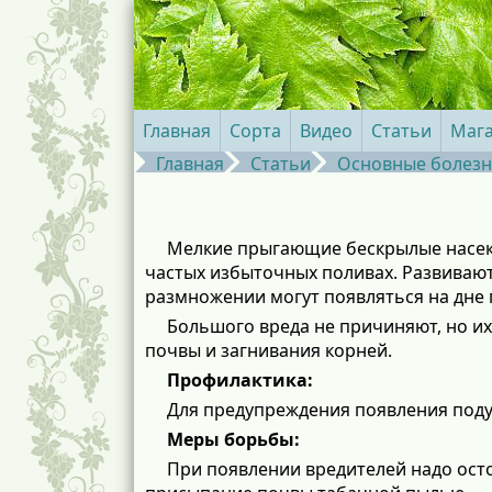
Главная
Сорта
Видео
Статьи
Маг
Главная
Статьи
Основные болезн
Мелкие прыгающие бескрылые насеко
частых избыточных поливах. Развивают
размножении могут появляться на дне 
Большого вреда не причиняют, но и
почвы и загнивания корней.
Профилактика:
Для предупреждения появления под
Меры борьбы:
При появлении вредителей надо осто