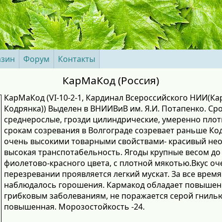
азин
Форум
Контакты
КарМаКод (Россия)
КарМаКод (VI-10-2-1, Кардинал Всероссийского НИИ(К
Кодрянка)) Выделен в ВНИИВиВ им. Я.И. Потапенко. Сро
среднерослые, грозди цилиндрические, умеренно плотн
срокам созревания в Волгограде созревает раньше Ко
очень высокими товарными свойствами- красивый необ
высокая транспотабельность. Ягоды крупные весом до 
фиолетово-красного цвета, с плотной мякотью.Вкус о
перезревании проявляется легкий мускат. За все врем
наблюдалось горошения. Кармакод обладает повышен
грибковым заболеваниям, не поражается серой гнилью
повышенная. Морозостойкость -24.