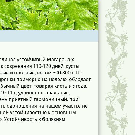
ардинал устойчивый Магарача x
к созревания 110-120 дней, кусты
ые и плотные, весом 300-800 г. По
дрянки примерно на неделю, обладает
ычный цвет, товарая кисть и ягода,
10-11 г, удлиненно-овальные,
чень приятный гармоничный, при
я плодоношения на нашем участке не
ной устойчивостью к основным
. Устойчивость к болязням