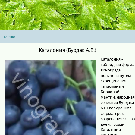
Меню
Каталония (Бурдак А.В.)
Каталония –
гибридная форма
винограда,
получена путем
скрещивания
Талисмана и
Бордовой
мантии, народная
селекция Бурдака
А.В.Сверхранняя
форма, срок
созревания 90-100
дней. Грозди
Каталонии
крупных