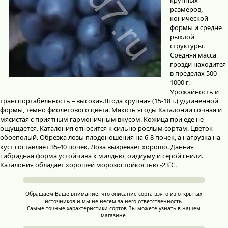
размеров,
конической
формы и средне
рыхлой
структуры.
Средняя масса
грозди находится
в пределах 500-
1000 г.
Урожайность и
транспортабельность – высокая.Ягода крупная (15-18 г.) удлиненной
формы, темно фиолетового цвета. Мякоть ягоды Каталонии сочная и
мясистая с приятным гармоничным вкусом. Кожица при еде не
ощущается. Каталония относится к сильно рослым сортам. Цветок
обоеполый. Обрезка лозы плодоношения на 6-8 почек, а нагрузка на
куст составляет 35-40 почек. Лоза вызревает хорошо. Данная
гибридная форма устойчива к милдью, оидиуму и серой гнили.
Каталония обладает хорошей морозостойкостью -23˚С.
Обращаем Ваше внимание, что описание сорта взято из открытых
источников и мы не несем за него ответственность.
Самые точные характеристики сортов Вы можете узнать в нашем
магазине.