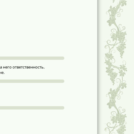
 него ответственность.
не.