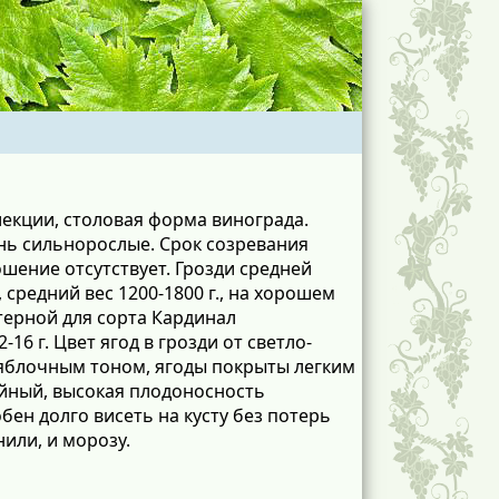
лекции, столовая форма винограда.
ь сильнорослые. Срок созревания
ошение отсутствует. Грозди средней
средний вес 1200-1800 г., на хорошем
ктерной для сорта Кардинал
16 г. Цвет ягод в грозди от светло-
 яблочным тоном, ягоды покрыты легким
йный, высокая плодоносность
ен долго висеть на кусту без потерь
или, и морозу.