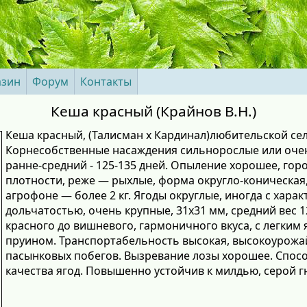
азин
Форум
Контакты
Кеша красный (Крайнов В.Н.)
Кеша красный, (Талисман х Кардинал)любительской се
Корнесобственные насаждения сильнорослые или очен
ранне-средний - 125-135 дней. Опыление хорошее, гор
плотности, реже — рыхлые, форма округло-коническая, 
агрофоне — более 2 кг. Ягоды округлые, иногда с хара
дольчатостью, очень крупные, 31x31 мм, средний вес 12-
красного до вишневого, гармоничного вкуса, с легким
пруином. Транспортабельность высокая, высокоурожа
пасынковых побегов. Вызревание лозы хорошее. Способ
качества ягод. Повышенно устойчив к милдью, серой гн