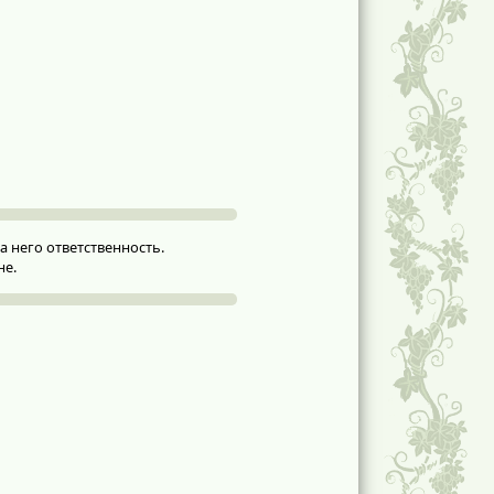
 него ответственность.
не.