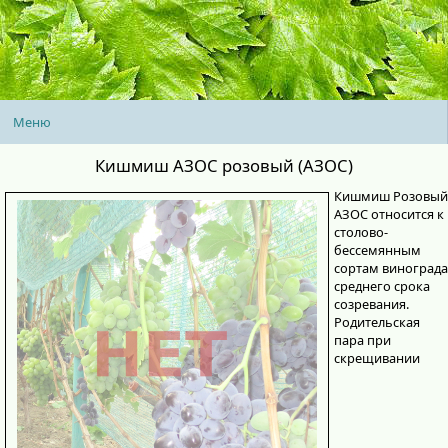
Меню
Кишмиш АЗОС розовый (АЗОС)
Кишмиш Розовый
АЗОС относится к
столово-
бессемянным
сортам винограда
среднего срока
созревания.
Родительская
пара при
скрещивании