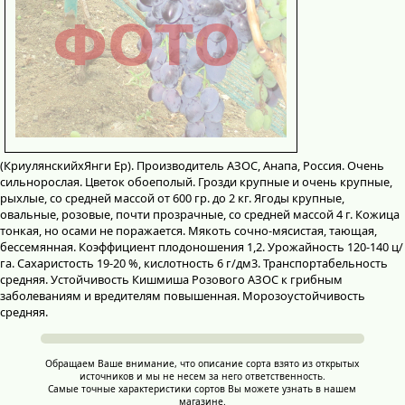
(КриулянскийxЯнги Ер). Производитель АЗОС, Анапа, Россия. Очень
сильнорослая. Цветок обоеполый. Грозди крупные и очень крупные,
рыхлые, со средней массой от 600 гр. до 2 кг. Ягоды крупные,
овальные, розовые, почти прозрачные, со средней массой 4 г. Кожица
тонкая, но осами не поражается. Мякоть сочно-мясистая, тающая,
бессемянная. Коэффициент плодоношения 1,2. Урожайность 120-140 ц/
га. Сахаристость 19-20 %, кислотность 6 г/дм3. Транспортабельность
средняя. Устойчивость Кишмиша Розового АЗОС к грибным
заболеваниям и вредителям повышенная. Морозоустойчивость
средняя.
Обращаем Ваше внимание, что описание сорта взято из открытых
источников и мы не несем за него ответственность.
Самые точные характеристики сортов Вы можете узнать в нашем
магазине.