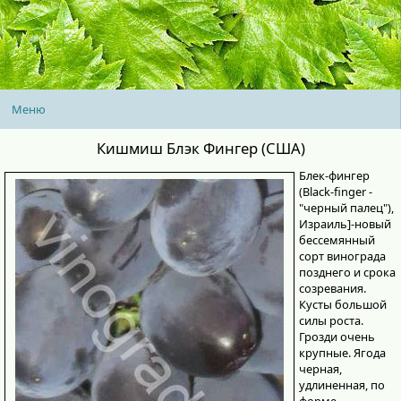
Меню
Кишмиш Блэк Фингер (США)
Блек-фингер
(Black-finger -
"черный палец"),
Израиль]-новый
бессемянный
сорт винограда
позднего и срока
созревания.
Кусты большой
силы роста.
Грозди очень
крупные. Ягода
черная,
удлиненная, по
форме