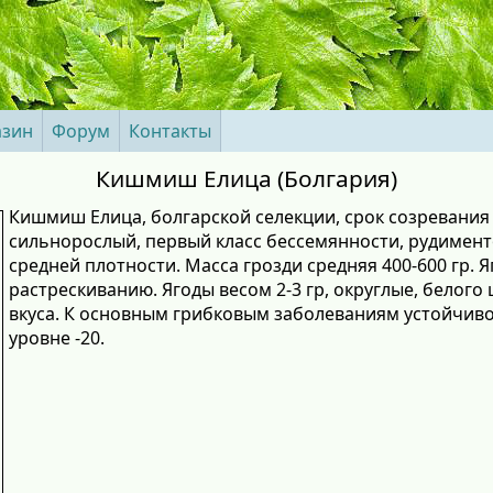
азин
Форум
Контакты
Кишмиш Елица (Болгария)
Кишмиш Елица, болгарской селекции, срок созревания
сильнорослый, первый класс бессемянности, рудименто
средней плотности. Масса грозди средняя 400-600 гр. Я
растрескиванию. Ягоды весом 2-3 гр, округлые, белого
вкуса. К основным грибковым заболеваниям устойчив
уровне -20.