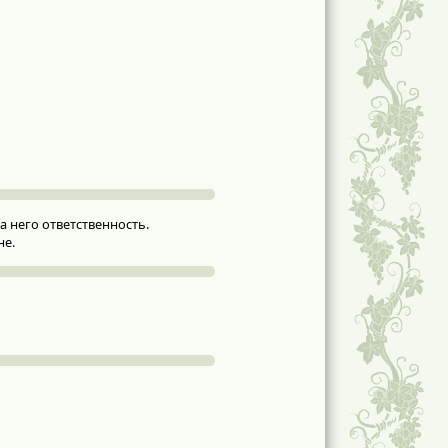
 него ответственность.
не.