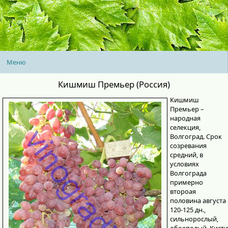
Меню
Кишмиш Премьер (Россия)
Кишмиш
Премьер –
народная
селекция,
Волгоград. Срок
созревания
средний, в
условиях
Волгограда
примерно
второая
половина августа
120-125 дн.,
сильнорослый,
обоеполый. Кисти