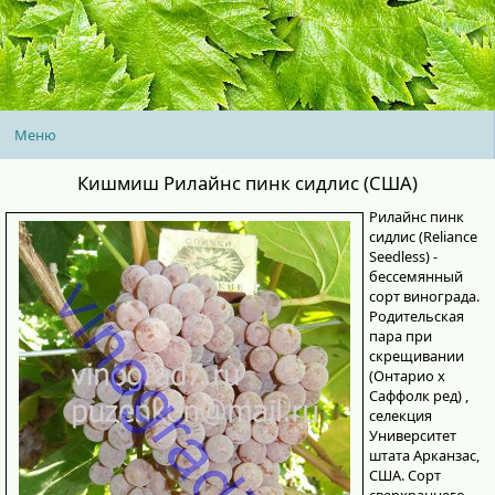
Меню
Кишмиш Рилайнс пинк сидлис (США)
Рилайнс пинк
сидлис (Reliance
Seedless) -
бессемянный
сорт винограда.
Родительская
пара при
скрещивании
(Онтарио x
Саффолк ред) ,
селекция
Университет
штата Арканзас,
США. Сорт
сверхраннего