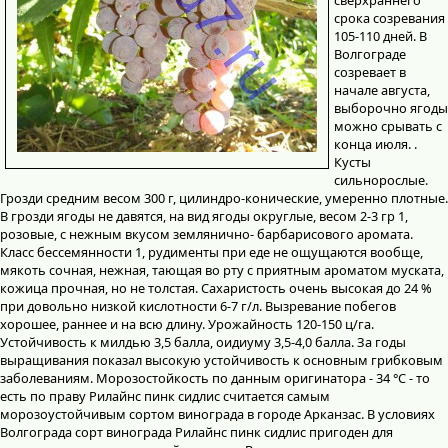
срока созревания
105-110 дней. В
Волгограде
созревает в
начале августа,
выборочно ягоды
можно срывать с
конца июля. .
Кусты
сильнорослые.
Грозди средним весом 300 г, цилиндро-конические, умеренно плотные.
В грозди ягоды не давятся, на вид ягоды округлые, весом 2-3 гр 1,
розовые, с нежным вкусом землянично- барбарисового аромата.
Класс бессемянности 1, рудименты при еде не ощущаются вообще,
мякоть сочная, нежная, тающая во рту с приятным ароматом муската,
кожица прочная, но не толстая. Сахаристость очень высокая до 24 %
при довольно низкой кислотности 6-7 г/л. Вызревание побегов
хорошее, раннее и на всю длину. Урожайность 120-150 ц/га.
Устойчивость к милдью 3,5 балла, оидиуму 3,5-4,0 балла. За годы
выращивания показал высокую устойчивость к основным грибковым
заболеваниям. Морозостойкость по данным оригинатора - 34 °С - то
есть по праву Рилайнс пинк сидлис считается самым
морозоустойчивым сортом винограда в городе Арканзас. В условиях
Волгограда сорт винограда Рилайнс пинк сидлис пригоден для