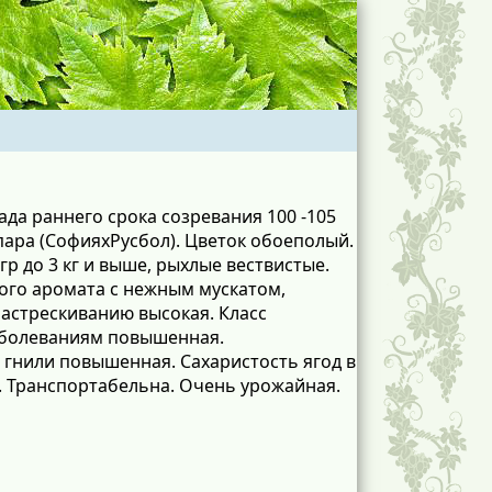
да раннего срока созревания 100 -105
 пара (СофияxРусбол). Цветок обоеполый.
р до 3 кг и выше, рыхлые вествистые.
вого аромата с нежным мускатом,
растрескиванию высокая. Класс
заболеваниям повышенная.
й гнили повышенная. Сахаристость ягод в
,5. Транспортабельна. Очень урожайная.