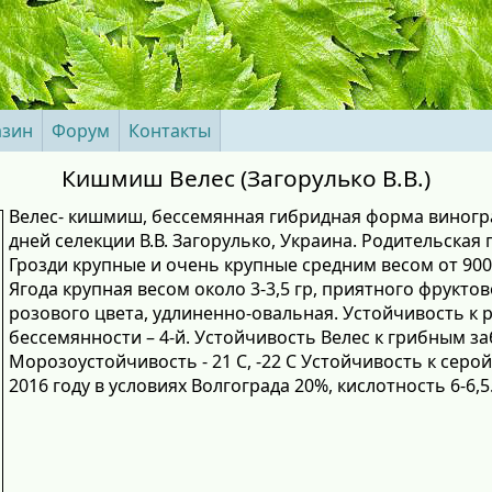
азин
Форум
Контакты
Кишмиш Велес (Загорулько В.В.)
Велес- кишмиш, бессемянная гибридная форма виногра
дней селекции В.В. Загорулько, Украина. Родительская
Грозди крупные и очень крупные средним весом от 900г
Ягода крупная весом около 3-3,5 гр, приятного фрукто
розового цвета, удлиненно-овальная. Устойчивость к 
бессемянности – 4-й. Устойчивость Велес к грибным 
Морозоустойчивость - 21 С, -22 С Устойчивость к серо
2016 году в условиях Волгограда 20%, кислотность 6-6