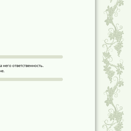
 него ответственность.
не.