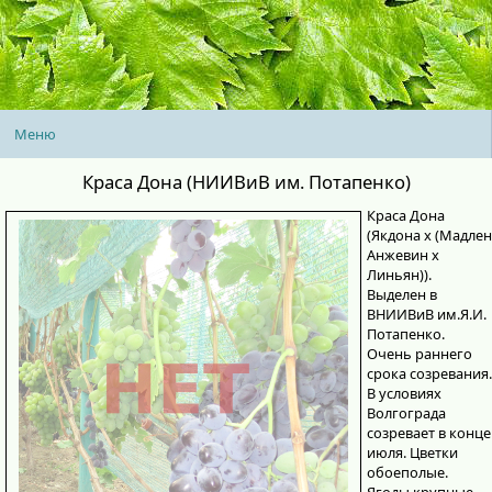
Меню
Краса Дона (НИИВиВ им. Потапенко)
Краса Дона
(Якдона x (Мадлен
Анжевин x
Линьян)).
Выделен в
ВНИИВиВ им.Я.И.
Потапенко.
Очень раннего
срока созревания.
В условиях
Волгограда
созревает в конце
июля. Цветки
обоеполые.
Ягоды крупные,