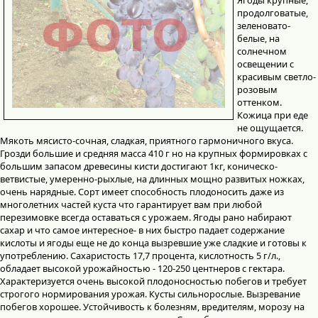
продолговатые,
зеленовато-
белые, на
солнечном
освещении с
красивым светло-
розовым
оттенком.
Кожица при еде
не ощущается.
Мякоть мясисто-сочная, сладкая, приятного гармоничного вкуса.
Грозди большие и средняя масса 410 г но на крупных формировках с
большим запасом древесины кисти достигают 1кг, коническо-
ветвистые, умеренно-рыхлые, на длинных мощно развитых ножках,
очень нарядные. Сорт имеет способность плодоносить даже из
многолетних частей куста что гарантирует вам при любой
перезимовке всегда оставаться с урожаем. Ягоды рано набирают
сахар и что самое интересное- в них быстро падает содержание
кислоты и ягоды еще не до конца вызревшие уже сладкие и готовы к
употреблению. Сахаристость 17,7 процента, кислотность 5 г/л.,
обладает высокой урожайностью - 120-250 центнеров с гектара.
Характеризуется очень высокой плодоносностью побегов и требует
строгого нормирования урожая. Кусты сильнорослые. Вызревание
побегов хорошее. Устойчивость к болезням, вредителям, морозу на