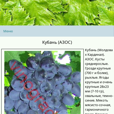
Меню
Кубань (АЗОС)
Кубань (Молдова
х Кардинал).
АЗОС. Кусты
среднерослые.
Грозди крупные
(700 г и более),
рыхлые. Ягоды
крупные и очень
крупные 28x23
мм (7-10 гр),
овальные, темно-
синие. Мякоть
мясисто-сочная,
гармоничного
вкуса. Кожица