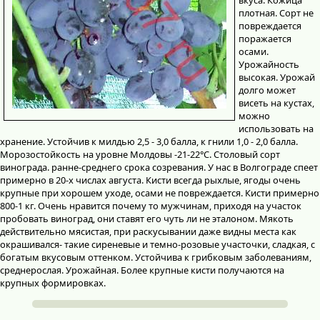
плотная. Сорт не
повреждается
поражается
осами.
Урожайность
высокая. Урожай
долго может
висеть на кустах,
можно
использовать на
хранение. Устойчив к милдью 2,5 - 3,0 балла, к гнили 1,0 - 2,0 балла.
Морозостойкость на уровне Молдовы -21-22°С. Столовый сорт
винограда. ранне-среднего срока созревания. У нас в Волгограде спеет
примерно в 20-х числах августа. Кисти всегда рыхлые, ягоды очень
крупные при хорошем уходе, осами не повреждается. Кисти примерно
800-1 кг. Очень нравится почему то мужчинам, приходя на участок
пробовать виноград, они ставят его чуть ли не эталоном. Мякоть
действительно мясистая, при раскусывании даже видны места как
окрашивался- такие сиреневые и темно-розовые участочки, сладкая, с
богатым вкусовым оттенком. Устойчива к грибковым заболеваниям,
среднерослая. Урожайная. Более крупные кисти получаются на
крупных формировках.