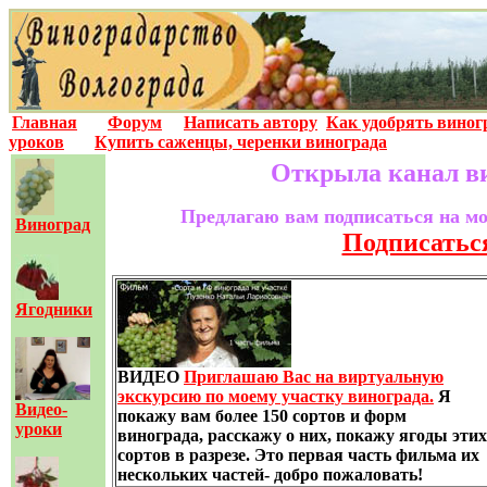
Главная
Форум
Написать автору
Как удобрять виног
уроков
Купить саженцы, черенки винограда
Открыла канал ви
Предлагаю вам подписаться на мо
Виноград
Подписаться
Ягодники
ВИДЕО
Приглашаю Вас на виртуальную
экскурсию по моему участку винограда.
Я
Видео-
покажу вам более 150 сортов и форм
уроки
винограда, расскажу о них, покажу ягоды этих
сортов в разрезе. Это первая часть фильма их
нескольких частей- добро пожаловать!