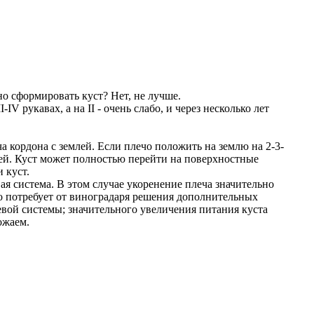
о сформировать куст? Нет, не лучше.
V рукавах, а на II - очень слабо, и через несколько лет
 кордона с землей. Если плечо положить на землю на 2-3-
ей. Куст может полностью перейти на поверхностные
 куст.
евая система. В этом случае укоренение плеча значительно
о потребует от виноградаря решения дополнительных
евой системы; значительного увеличения питания куста
ожаем.