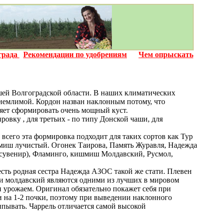
града
Рекомендации по удобрениям
Чем опрыскать
шей Волгоградской области. В наших климатических
приемлимой. Кордон назван наклонным потому, что
ляет сформировать очень мощный куст.
вку , для третьих - по типу Донской чаши, для
сего эта формировка подходит для таких сортов как Тур
ишмиш лучистый. Огонек Таирова, Память Журавля, Надежда
 сувенир), Фламинго, кишмиш Молдавский, Русмол,
сть родная сестра Надежда АЗОС такой же стати. Плевен
 и молдавский являются одними из лучших в мировом
и урожаем. Оригинал обязательно покажет себя при
и на 1-2 почки, поэтому при выведении наклонного
щипывать. Чаррель отличается самой высокой