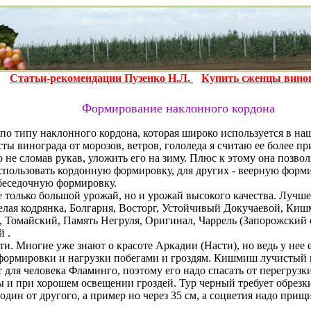
Статьи-рекомендации Пузенко Н.Л.
Купить сженцы вино
Формирование наклонного кордона
о типу наклонного кордона, которая широко используется в на
сты винограда от морозов, ветров, гололеда я считаю ее более 
 не сломав рукав, уложить его на зиму. Плюс к этому она позво
льзовать кордонную формировку, для других - веерную формиро
 беседочную формировку.
лько большой урожай, но и урожай высокого качества. Лучше в
Белая кодрянка, Болгария, Восторг, Устойчивый Докучаевой, К
 Томайский, Память Негруля, Оригинал, Чаррель (Запорожский
 .
 Многие уже знают о красоте Аркадии (Насти), но ведь у нее е
й формировки и нагрузки побегами и гроздям. Кишмиш лучистый
для человека Фламинго, поэтому его надо спасать от перегрузк
 и при хорошем освещении гроздей. Тур черный требует обрезк
 один от другого, а пример но через 35 см, а соцветия надо при