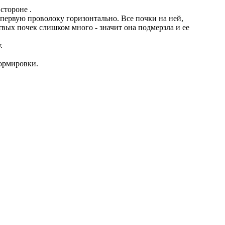
стороне .
 первую проволоку горизонтально. Все почки на ней,
твых почек слишком много - значит она подмерзла и ее
.
формировки.