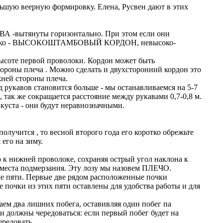
ьшую веерную формировку. Елена, Русвен дают в этих
А -вытянуты горизонтально. При этом если они
ны высоко - ВЫСОКОШТАМБОВЫЙ КОРДОН, невысоко-
высоте первой проволоки. Кордон может быть
стороны плеча . Можно сделать и двухсторонний кордон это
жней стороны плеча.
д рукавов становится больше - мы останавливаемся на 5-7
 так же сокращается расстояние между рукавами 0,7-0,8 м.
куста - они будут неравнозначными.
лучится , то весной второго года его коротко обрежьте
его на зиму.
к нижней проволоке, сохраняя острый угол наклона к
до места подмерзания. Эту лозу мы назовем ПЛЕЧО.
оме пяти. Первые две рядом расположенные почки
е почки из этих пяти оставлены для удобства работы и для
аем два лишних побега, оставивляя один побег па
еги должны чередоваться: если первый побег будет на
ередовать.