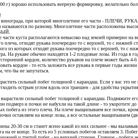
0 г) хорошо использовать веерную формировку, желательно бол
!
нограда, при которой многолетние его части - ПЛЕЧИ, РУКАВ
то они называются по разному. Многолетние части расположе
ВЫЙ.
 части куста располагаются невысоко над землей примерно на 
го плеча, отходят рукава поочередно то с верхней, то с нижней 
го из которых отходят рукава поочередно то с верхней, то с ни
а. На рукаве обычно находятся 1-2 плодовые лозы. Из года в го
сторонний кордон, количество рукавов на плече может быть 4-6 ,
ать кордон - то есть заложить все рукава в первые годы жизни 
что бы не запутаться.
тить сильный побег толщиной с карандаш. Если у вас это не по
тходить острым углом вдоль оси траншеи - для удобства укрытия 
ырастили сильный побег толщиной с карандаш. Подвяжите его 
и он подмерз и почки не набухли на такой длине - то укоротите 
ных побега из этого плеча. На плече выщипываем все почки, кр
почки оставляем на конце лозы, а все остальные выщипываем (дв
ины 20-30 см и станет ясено какой из них сильнее - мы выламыв
га на ее конце. То есть из 5 условных побегов оставляем 3. Поб
нижней и третий побег - на верхней стороне. Главное - побеги ч