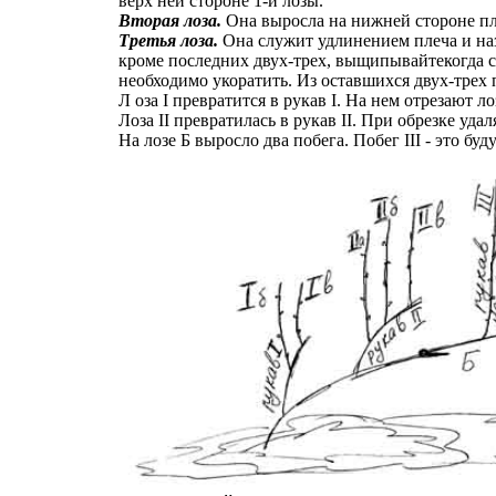
верх ней стороне 1-й лозы.
Вторая лоза.
Она выросла на нижней стороне пле
Третья лоза.
Она служит удлинением плеча и наз
кроме последних двух-трех, выщипывайтекогда ст
необходимо укоратить. Из оставшихся двух-трех п
Л оза I превратится в рукав I. На нем отрезают л
Лоза II превратилась в рукав II. При обрезке удаля
На лозе Б выросло два побега. Побег III - это б