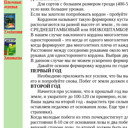
Плодовые
Для сортов с большим размером грозди (400-50
деревья
усло виях большие урожаи.
Если вы захотели попробовать кордон - пробуйте
Кордоном называют такую формировку куста ви
располагаются па разной высоте от земли , 
СРЕДНЕШТАМБОВЫЙ или НИЗКОШТАМБО
Удобрения
В нашем случае наклонного кордона многолетние
односторонний - это когда от одного многолетне
когда формируют два многолетних плеча от каждо
Расстояние между соседними рукавами около метр
рукавах для одностороннего кордона. Выбрав дву
Химикаты
В данном случае мы не можем ускоренно формиров
Давайте освоим формировку кордона по годам, 
ПЕРВЫЙ ГОД
Необходимо приложить все усилия, что бы вырас
его и попробуйте снова. Побег от земли должен о
ВТОРОЙ ГОД
Начнется при условии, что в прошлый год вы в
земле, и укоратите до 100-120 см примерно, есл
Ваша задача на второй год - вырастить три силь
оставляем недалеко от основания лозы. Еще три 
страховки).
Когда молодые побеги из этих почекдостигнут дл
расстоянии 8-10 см от основания лозы и два побе
верхней стороне лозы, то второй должен быть на 