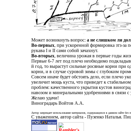
Может возникнуть вопрос:
а не слишком ли дол
Во-первых
,
при ускоренной формировка зтз-за пол
рукава I и II сами собой зачахнут.
Во-вторых
, величина урожая в первые годы жиз
Первые 6-7 лет под плечо необходимо подкладыва
й год, то вырастут сильные росяные корни при 
корни, и в случае суровой зимы с глубоким пром
Совсем иначе будет обстоять дело, если плечо ук
увеличит мощь куста, что приведет к стабильн
проблем: качественного укрытия кустов виногра
навозом и минеральными удобрениями в связи с 
Желаю удачи!
Виноградарь Войтов А.А.
Автор запрещает использование материалов, содержащихся в данном сайте без п
С уважением, автор сайта - Пузенко Наталья. П