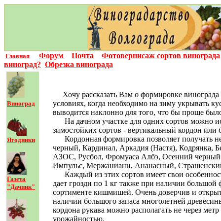
Форум
Почта
Фотовернисаж сортов винограда
Главная
виноград?
Обрезка винограда
Хочу рассказать Вам о формировке винограда п
условиях, когда необходимо на зиму укрывать ку
Виноград
выводится наклонно для того, что бы проще было
На дачном участке для одних сортов можно испо
зимостойких сортов - вертикальный кордон или
Кордонная формировка позволяет получать не то
Ягодники
черный, Кардинал, Аркадия (Настя), Кодрянка, 
АЗОС, Русбол, Фромуаса Албэ, Осенний черный,
Импульс, Мержаниани, Ананасный, Страшенский
Каждый из этих сортов имеет свои особенности.
Газета
дает грозди по 1 кг также при наличии большо
"Дачник"
сортименте кишмишей. Очень доверчив и открыт 
наличии большого запаса многолетней древесины
кордона рукава можно располагать не через метр
урожайностью.