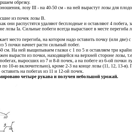
ршаем обрезку.
ношения, лозу III - на 40-50 см - на ней вырастут лозы для плодо
росшие из почек лозы В.
, как они распустятся удаляют бесплодные и оставляют 4 побега,
не лозы Iа. Сильные побеги всегда вырастают в месте перегиба 
ает место перегиба, на котором надо оставить почку (или две) с
из 5 почки начнет расти сильный побег.
 см. На ней выщипываем глазки с 1 по 5 и оставляем три крайних 
жен вырасти из почки, находящейся на верхней стороне лозы, т.е. 
побегах, выросших из 7 и 8-й почек, а на побеге из 6-ой почки 
по 10-ю включительно), кроме 2-3 на конце лозы (11, 12, 13-я).
оставить на побегах из 11 и 12-ой почек.
рмировано четыре рукава и получен небольшой урожай.