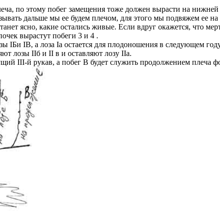
ча, по этому побег замещения тоже должен вырасти на нижней 
ывать дальше мы ее будем плечом, для этого мы подвяжем ее на
анет ясно, какие остались живые. Если вдруг окажется, что мер
очек вырастут побеги 3 и 4 .
озы IБи IB, a лоза Iа остается для плодоношения в следующем году
ют лозы IIб и II в и оставляют лозу IIа.
удущий III-й рукав, а побег В будет служить продолжением плеча 