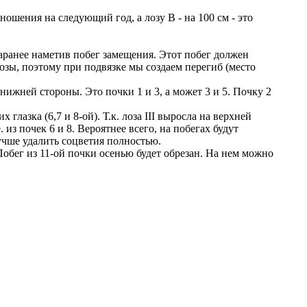
ношения на следующий год, а лозу В - на 100 см - это
 заранее наметив побег замещения. Этот побег должен
лозы, поэтому при подвязке мы создаем перегиб (место
 нижней стороны. Это почки 1 и 3, а может 3 и 5. Почку 2
глазка (6,7 и 8-ой). Т.к. лоза III выросла на верхней
из почек 6 и 8. Вероятнее всего, на побегах будут
лучше удалить соцветия полностью.
 Побег из 11-ой почки осенью будет обрезан. На нем можно