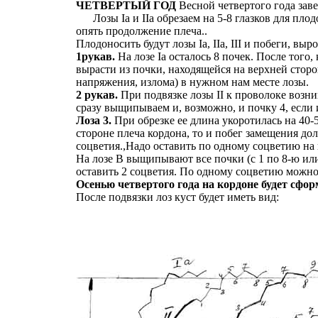
ЧЕТВЕРТЫЙ ГОД
Весной четвертого года заве
Лозы Iа и IIа обрезаем на 5-8 глазков для плодо
опять продолжение плеча..
Плодоносить будут лозы Iа, IIа, III и побеги, вы
1рукав.
На лозе Iа осталось 8 почек. После того
вырасти из почки, находящейся на верхней сторо
напряжения, излома) в нужном нам месте лозы.
2 рукав.
При подвязке лозы II к проволоке возник
сразу выщипываем и, возможно, и почку 4, если 
Лоза 3.
При обрезке ее длина укоротилась на 40-50
стороне плеча кордона, то и побег замещения дол
соцветия.,Надо оставить по одному соцветию на 
На лозе В выщипывают все почки (с 1 по 8-ю или 
оставить 2 соцветия. По одному соцветию можно 
Осенью четвертого года на кордоне будет сфо
После подвязки лоз куст будет иметь вид: