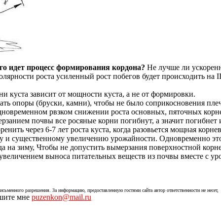
го идет процесс формирования кордона?
Не лучше ли ускоренн
ярности роста усиленный рост побегов будет происходить на III-I
ни куста зависит от мощности куста, а не от формировки.
ть опоры (бруски, камни), чтобы не было соприкосновения плеча
одновременном рвзком снижении роста основных, пяточных корн
ерзанием почвы все росяные корни погибнут, а значит погибнет и
оренить через 6-7 лет роста куста, когда разовьется мощная корн
ому и существенному увеличению урожайности. Одновременно эт
да на зиму, Чтобы не допустить вымерзания поверхностной корн
увеличением выноса питательных веществ из почвы вместе с ур
исьменного разрешения. За информацию, предоставленную гостями сайта автор ответственности не несет,
ишите мне
puzenkon@mail.ru