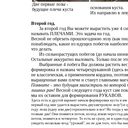
Две первые лозы -
основания куста.
будущие плечи куста
Их направлю в лев
Второй год.
За второй год Вы можете вырастить уже 4 сильн
называть ПЛЕЧАМИ. Это задача на год.
Весной не обрезать прошлогоднюю лозу (как пишу
понаблюдать, какие из идущих побегов наиболее
что делать.
Из сильнорастущих побегов (до начала июня - 
Остальные аккуратно выломать. Только после эт
Выбранные 4 побега Вы должны растить весь г
формировка и названа четырехрукавной (здесь в
не классическая, а применением кордона, поэтом
выращенные вами плечи и станут главными магис
Помните - это будущая магистраль по которой 
лишних ран!
Весной следущего года куст сам по
мы их оставим для формирования РУКАВОВ.
Здесь есть и другой вариант начала формировки куста и им
первый год мне удается вырастить двухметровую лозу!) я
году лозы (одну или две) горизонтально и все! Но тогда у 
толкько два! Они появятся потом, из-под земли через год-д
потом, появится и четвертое. То есть не сразу, не в один г
увидеть несколько ягод "урожай", но не для того, что бы на