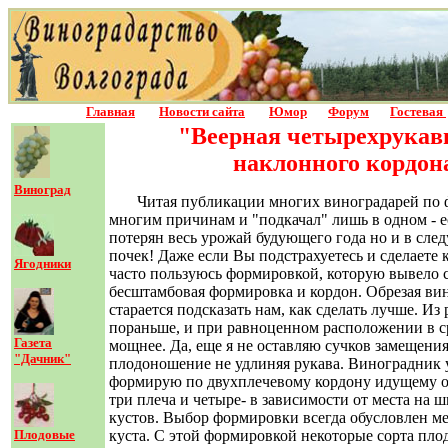
Главная
Новости сайта
Юмор
Форум
Гостевая
"Веерная четырехрукавная
наклонного кордон
Виноград
Читая публикации многих виноградарей по фо
многим причинам и "подкачал" лишь в одном - ес
потерян весь урожай будующего года но и в сле
почек! Даже если Вы подстрахуетесь и сделаете 
Ягодники
часто пользуюсь формировкой, которую вывело 
бесштамбовая формировка и кордон. Обрезая вино
старается подсказать нам, как сделать лучше. И
пораньше, и при равноценном расположении в ср
Газета
мощнее. Да, еще я не оставляю сучков замещения
"Дачник"
плодоношение не удлиняя рукава. Виноградник у
формирую по двухплечевому кордону идущему от 
три плеча и четыре- в зависимости от места на 
кустов. Выбор формировки всегда обусловлен м
Плодовые
куста. С этой формировкой некоторые сорта пло