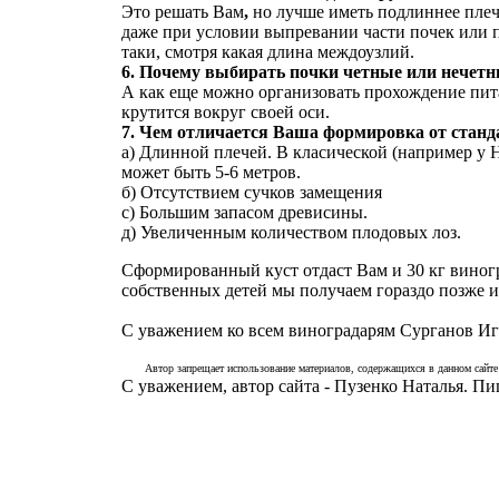
Это решать Вам
,
но лучше иметь подлиннее плечо
даже при условии выпревании части почек или 
таки, смотря какая длина междоузлий.
6. Почему выбирать почки четные или нечет
А как еще можно организовать прохождение пита
крутится вокруг своей оси.
7. Чем отличается Ваша формировка от станд
а) Длинной плечей. В класической (например у Н
может быть 5-6 метров.
б) Отсутствием сучков замещения
с) Большим запасом древисины.
д) Увеличенным количеством плодовых лоз.
Сформированный куст отдаст Вам и 30 кг виноград
собственных детей мы получаем гораздо позже и
С уважением ко всем виноградарям Сурганов Иг
Автор запрещает использование материалов, содержащихся в данном сайте 
С уважением, автор сайта - Пузенко Наталья. П