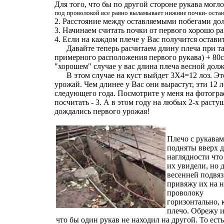
Для того, что бы по другой стороне рукава могл
под проволокой все равно выламывает нижние почки- остаю
2. Расстояние между оставляемыми побегами дол
3. Начинаем считать почки от первого хорошо ра
4. Если на каждом плече у Вас получится оставит
Давайте теперь расчитаем длину плеча при та
примерного расположения первого рукава) + 80см 
"хорошем" случае у вас длина плеча весной долж
В этом случае на куст выйдет 3Х4=12 лоз. Эт
урожай. Чем длинее у Вас они вырастут, эти 12 
следующего года. Посмотрите у меня на фотогр
посчитать - 3. А в этом году на любых 2-х раст
дождались первого урожая!
Плечо с рукавам
подняты вверх д
наглядности что
их увидели, но 
весенней подвяз
привяжу их на
проволоку
горизонтально, 
плечо. Обрежу и
что бы один рукав не находил на другой. То есть