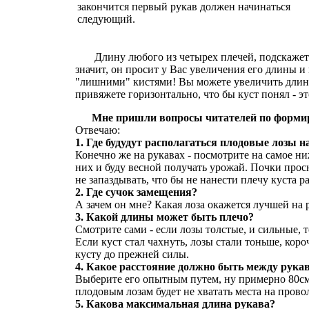
закончится первый рукав должен начинаться
следующий.
Длину любого из четырех плечей, подскажет 
значит, он просит у Вас увеличения его длины и
"лишними" кистями! Вы можете увеличить длину 
привяжете горизонтально, что бы куст понял - эт
Мне пришли вопросы читателей по форми
Отвечаю:
1. Где будудут располагаться плодовые лозы н
Конечно же на рукавах - посмотрите на самое ни
них и буду весной получать урожай. Почки прос
не запаздывать, что бы не нанести плечу куста р
2. Где сучок замещения?
А зачем он мне? Какая лоза окажется лучшей на р
3. Какой длины может быть плечо?
Смотрите сами - если лозы толстые, и сильные, т
Если куст стал чахнуть, лозы стали тоньше, коро
кусту до прежней силы.
4. Какое расстояние должно быть между рука
Выберите его опытным путем, ну примерно 80см
плодовым лозам будет не хватать места на прово
5. Какова максимальная длина рукава?