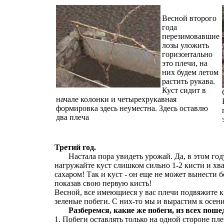
Весной второго
года
перезимовавшие
лозы уложить
горизонтально
это плечи, на
них будем летом
растить рукава.
Куст сидит в
начале колонки и четырехрукавная
формировка здесь неуместна. Здесь оставлю
два плеча
Третий год.
Настала пора увидеть урожай. Да, в этом году
нагружайте куст слишком сильно 1-2 кисти и хва
сахаром! Так и куст - он еще не может вынести 
показав свою первую кисть!
Весной, все имеющиеся у вас плечи подвяжите к
зеленые побеги. С них-то мы и вырастим к осен
Разберемся, какие же побеги, из всех пош
1. Побеги оставлять только на одной стороне пле