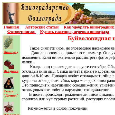
Главная
Авторские статьи
Как удобрять виноградник
Фотовернисаж
Купить саженцы, черенки винограда
Буйволовидная ц
Такое симпатичное, но зловредное насекомое яв
Виноград
Длина насекомого примерно сантиметр. Она умеет н
поколение. Если внимательно рассмотреть фотограф
лапки.
Кладка яиц происходит в августе-сентябре. Обыч
Ягодники
откладывании яиц. Самка делает парные надрезы на
длиной 8-10 мм.
Цикадка любит откладывать яйца в 
куда она откладывает яйца, кора молодых виноград
Это приводит к нарушению сокодвижения, угнетени
окольцовывают побег и нарушают сокодвижение..
Газета
В июне происходит рождение личинок цикады, от
"Дачник"
сорняков или культурных растений, растущих поблиз
Размножается в одном поколении
Плодовые