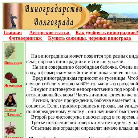
Главная
Авторские статьи
Как удобрять виноградник
Фотовернисаж
Купить саженцы, черенки винограда
На виноградника может появится три разных вида 
веке, поразив виноградники и снизив урожай.
Виноград
На вид совершенно безобидная бабочка. Очень инт
году, в фермерском хозяйстве мне показали ее неско
Вред виноградникам приносят ее гусеницы. Чтобы
случаи гибели урожая на 60% только из-за гроздево
Ягодники
Зимуют листовертки непосредственно под корой в
отслаивающейся коры! Часть личинок конечно же по
Весной, после пробуждения, бабочка вылетает и,
соцветья. Если, присмотревшись к грозди, вы увиде
Газета
по поврежденному участку - они начинают быстреньк
"Дачник"
Второй раз листовертка наносит вред в то время, 
Третье поколение листовертки мы не видим - у нас
Опытные виноградари определят начало кладки яи
Плодовые