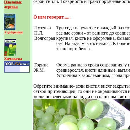
серой гнили. Товарность и транспортабельност
Плодовые
деревья
О нем говорят......
Пузенко
Три года на участке и каждый раз со
Удобрения
Н.Л.
разные сроки - от раннего до средне
Волгоград
крупная, кисть не оформлена, бывае
без. На вкус мякоть нежная. К болез
транспортабелен.
Химикаты
Горина
Форма раннего срока созревания, у 
Ж.М.
среднерослая, кисти длинные, вытян
Устойчива к заболеваниям, ягода при
Обратите внимание- если кистия висят закрыты
сеткой притеняющей, то они не окрашиваются и
молочно-зелеными на вид, а на солнышке- янта