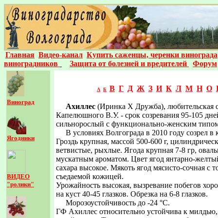
Главная
Видео-канал
Купить саженцы, черенки винограда
виноградников
Защита от болезней и вредителей
Форум
В
Г
Д
Ж
З
И
К
Л
М
Н
О
А
Б
Виноград
Ахиллес
(Иринка Х Дружба), любительская 
Капелюшного В.У. - срок созревания 95-105 дне
сильнорослый с функционально-женским типом
В условиях Волгограда в 2010 году созрел в 
Ягодники
Гроздь крупная, массой 500-600 г, цилиндрическ
ветвистые, рыхлые. Ягода крупная 7-8 гр, оваль
мускатным ароматом. Цвет ягод янтарно-желты
сахара высокое. Мякоть ягод мясисто-сочная с т
съедаемой кожицей.
ВИДЕО
"ролики"
Урожайность высокая, вызревание побегов хоро
на куст 40-45 глазков. Обрезка на 6-8 глазков.
Морозоустойчивость до -24 °С.
ГФ Ахиллес относительно устойчива к милдью,