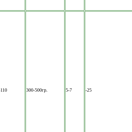
-110
300-500гр.
5-7
-25