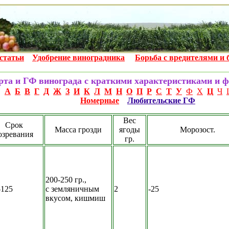
статьи
Удобрение виноградника
Борьба с вредителями и 
рта
и ГФ
винограда с краткими характеристиками и ф
А
Б
В
Г
Д
Ж
З
И
К
Л
М
Н
О
П
Р
С
Т
У
Ф
Х
Ц
Ч
Номерные
Любительские ГФ
Вес
Срок
Масса грозди
ягоды
Морозост.
озревания
гр.
200-250 гр.,
-125
с земляничным
2
-25
вкусом, кишмиш