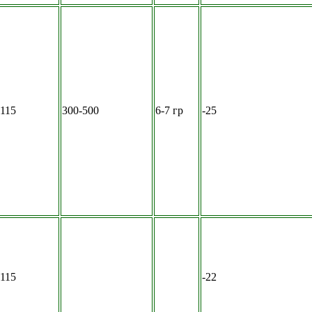
-115
300-500
6-7 гр
-25
-115
-22