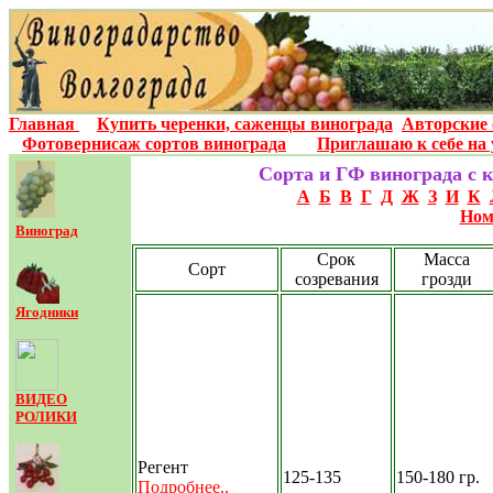
Главная
Купить черенки, саженцы винограда
Авторские 
Фотовернисаж сортов винограда
Приглашаю к себе на 
Сорта
и ГФ
винограда с 
А
Б
В
Г
Д
Ж
З
И
К
Ном
Виноград
Срок
Масса
Сорт
созревания
грозди
Ягодники
ВИДЕО
РОЛИКИ
Регент
125-135
150-180 гр.
Подробнее..