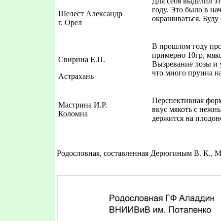
Для себя выделил э
году. Это было в на
Шелест Александр
окрашиваться. Буду
г. Орел
В прошлом году про
примерно 10гр, мяк
Свирина Е.П.
Вызревание лозы и 
что много пруина на
Астрахань
Перспективная форм
Мастрина И.Р.
вкус мякоть с нежн
Коломна
держится на плодон
Родословная, составленная Дерюгиным В. К., 