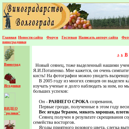
Главная
Новости сайта
Форум
Гостевая
Написать автор
у сайта
Фот
виноградники
В
А
Б
Виноград
Новый сеянец, тоже выделенный нашими уче
Я.И.Потапенко. Мне кажется, он очень симпати
кисть! На фотографии можно увидеть вызревшую
В 2005 году из многих сеянцев он выделен ка
Ягодники
изучать ученые и долго наблюдать за ним, но 
больших успехов:
Он -
РАННЕГО СРОКА
созревания,
Первые грозди, полученные в этом году вес
ВИДЕО
Вес ягоды 9грамм, мякоть хорошая, плотн
"ролики"
Сеянец получен в результате скрещивания с
семейства восторгов.
Ягоды приятного розового цвета, слегка выт