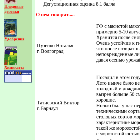
Дегустационная оценка 8,1 балла
Плодовые
деревья
О нем говорят.....
ГФ с мясистой мяко
примерно 5-10 авгус
Хранится после снят
Удобрения
Очень устойчив к г
Пузенко Наталья
что после возвратны
г. Волгоград
неповрежденные лис
давая осенью урожа
Химикаты
Посадил в этом году
Лето нынче было ве
холодный и дождлив
вызрел больше 50 см
хорошие.
Татиевский Виктор
Ночью был у нас пе
г. Барнаул
техническими сортам
столовых сортов мо
характеристике моро
такой же морозостой
с морозостойкостью 