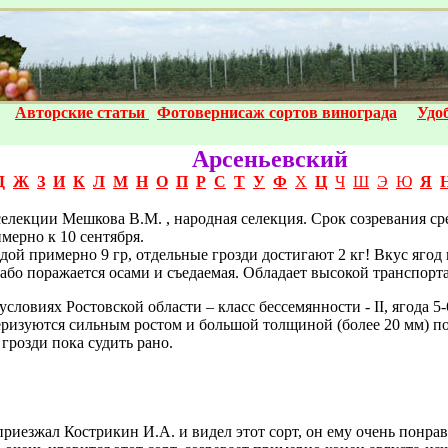
Авторские статьи
Фотовернисаж сортов винограда
Удо
Арсеньевский
Д
Ж
З
И
К
Л
М
Н
О
П
Р
С
Т
У
Ф
Х
Ц
Ч
Ш
Э
Ю
Я
лекции Мешкова В.М. , народная селекция. Срок созревания ср
мерно к 10 сентября.
дой примерно 9 гр, отдельные грозди достигают 2 кг! Вкус ягод
лабо поражается осами и съедаемая. Обладает высокой транспорт
ловиях Ростовской области – класс бессемянности - II, ягода 5-
теризуются сильным ростом и большой толщиной (более 20 мм) п
 грозди пока судить рано.
 приезжал Кострикин И.А. и видел этот сорт, он ему очень понра