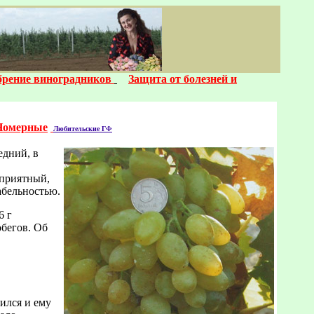
брение виноградников
Защита от болезней и
Номерные
Любительские ГФ
едний, в
 приятный,
абельностью.
6 г
обегов. Об
вился и ему