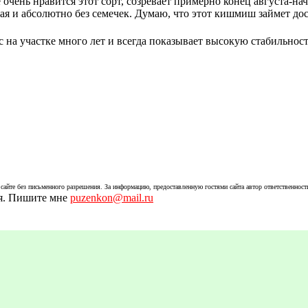
 очень нравится этот сорт, созревает примерно конец августа-на
ная и абсолютно без семечек. Думаю, что этот кишмиш займет до
 на участке много лет и всегда показывает высокую стабильнос
айте без письменного разрешения. За информацию, предоставленную гостями сайта автор ответственности
ья. Пишите мне
puzenkon@mail.ru