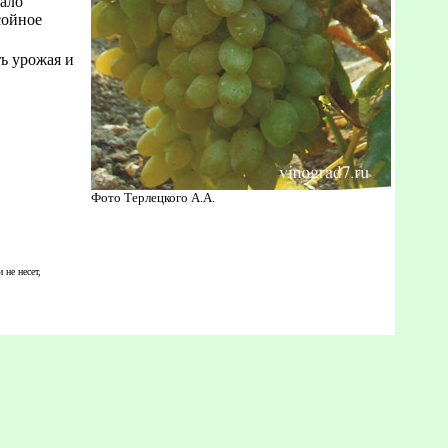
чало
сойное
ть урожая и
Фото Терлецкого А.А.
 не несет,