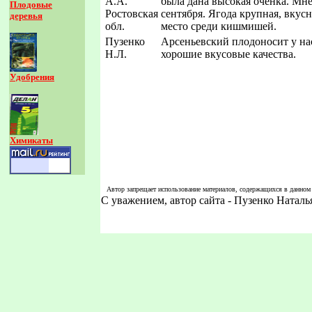
А.А.
была дана высокая оченка. Мне
Плодовые
Ростовская
сентября. Ягода крупная, вкус
деревья
обл.
место среди кишмишей.
Пузенко
Арсеньевский плодоносит у нас
Н.Л.
хорошие вкусовые качества.
Удобрения
Химикаты
Автор запрещает использование материалов, содержащихся в данном с
С уважением, автор сайта - Пузенко Натал