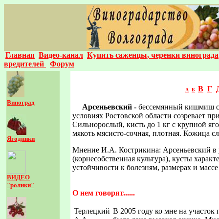
Главная
Видео-канал
Купить саженцы, черенки винограда
вредителей
Форум
В
Г
А
Б
Виноград
Арсеньевский -
бессемянный кишмиш се
условиях Ростовской области созревает при
Сильнорослый, кисть до 1 кг с крупной яго
мякоть мясисто-сочная, плотная. Кожица с
Ягодники
Мнение И.А. Кострикина: Арсеньевский в ус
(корнесобственная культура), кусты харак
устойчивости к болезням, размерах и массе
ВИДЕО
"ролики"
О нем говорят......
Терлецкий
В 2005 году ко мне на участок