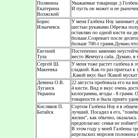
Полянина
Уважаемые товарищи ;) Голбена д
Екатерина
И пусть он может и не рыночн
Волжский
Борис
У меня Галбена Ноу занимает 
Ильичевск
шестью рукавами.Обрезка полу
оставляю по одной кисти на дв
больше.Созревает после десято
больше 700-т грамм.Думаю,что 
Евгений
Постепенно заменяю неустойчив
Тула
место Жемчуга саба. Думаю, в 
Сергей Ш.
У меня тоже растет галбена в 
Макеевка
сладкий. Как-то раз приехал к
.Какой вкус был !Какой мускат
Демина О.В.
22 августа пробовала его на в
Луганск
4 кисти. Вид и вкус очень дос
Украина
килограмма, ягоды - 8 грамм. О
товарности и была приято удив
Кисляков П.
Сортом Галбена Ноу я в общем-
Батайск
лучший. Посадил я его, "повёв
жизни", как обычно, оказалась
предоплагаю: семья не поймет!
В этом году у моей Галбены тр
апрельских морозов половина п