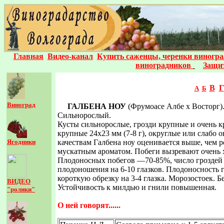
Главная
Видео-канал
Купить саженцы, черенки виногра
виноградников
Защит
В
Г
А
Б
Виноград
ГАЛБЕНА НОУ
(Фрумоасе Албе х Восторг).
Сильнорослый.
Кусты сильнорослые, грозди крупные и очень к
крупные 24x23 мм (7-8 г), округлые или слабо 
Ягодники
качествам Галбена ноу оценивается выше, чем 
мускатным ароматом. Побеги вызревают очень 
Плодоносных побегов —70-85%, число гроздей на
плодоношения на 6-10 глазков. Плодоносность 
короткую обрезку на 3-4 глазка. Морозостоек. Б
ВИДЕО
Устойчивость к милдью и гнили повышенная.
"ролики"
О ней говорят......