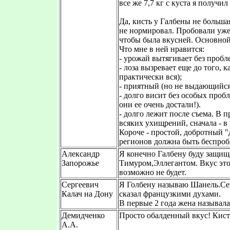
все же 7,7 кг с куста я получ
Да, кисть у Галбены не больша
не нормировал. Пробовали уже 
чтобы была вкусней. Основной 
Что мне в ней нравится:
- урожай вытягивает без пробле
- лоза вызревает еще до того, к
практически вся);
- приятный (но не выдающийся
- долго висит без особых пробл
они ее очень достали!).
- долго лежит после съема. В 
всяких ухищрений, сначала - в 
Короче - простой, добротный 
регионов должна быть беспроб
Александр
Я конечно Галбену буду защищ
Запорожье
Тимуром,Эллегантом. Вкус этог
возможно не будет.
Сергеевич
Я Голбену называю Шанель.Сей
Калач на Дону
сказал французкими духами.
В первые 2 года жена называла
Демидченко
Просто обалденный вкус! Кисти
А.А.