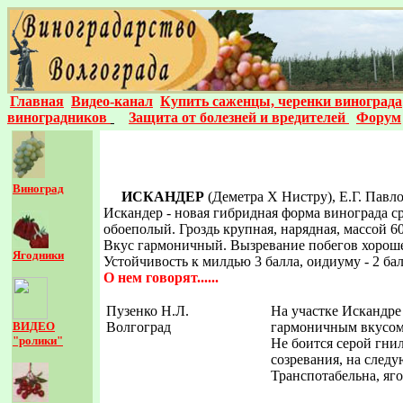
Главная
Видео-канал
Купить саженцы, черенки винограда
виноградников
Защита от болезней и вредителей
Форум
Виноград
ИСКАНДЕР
(Деметра Х Нистру), Е.Г. Павл
Искандер - новая гибридная форма винограда ср
обоеполый. Гроздь крупная, нарядная, массой 600
Вкус гармоничный. Вызревание побегов хороше
Ягодники
Устойчивость к милдью 3 балла, оидиуму - 2 ба
О нем говорят......
Пузенко Н.Л.
На участке Искандре
ВИДЕО
Волгоград
гармоничным вкусом
"ролики"
Не боится серой гнил
созревания, на след
Транспотабельна, яг