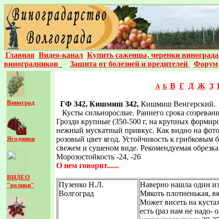
Главная
Видео-канал
Купить саженцы, черенки винограда
виноградников
Защита от болезней и вредителей
Форум
В
Г
Д
Ж
З
А
Б
Виноград
ГФ 342, Кишмиш 342,
Кишмиш Венгерский.
Кусты сильнорослые. Раннего срока созревания 
Грозди крупные (350-500 г, на крупных формиро
нежный мускатный привкус. Как видно на фото
Ягодники
розовый цвет ягод. Устойчивость к грибковым б
свежем и сушеном виде. Рекомендуемая обрезка 
Морозостойкость -24, -26
О нем говорят......
ВИДЕО
Пузенко Н.Л.
Наверно нашла один из
"ролики"
Волгоград
Мякоть плотненькая, в
Может висеть на кустах
есть (раз нам не надо-