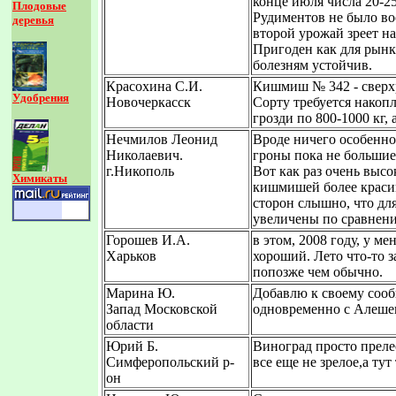
конце июля числа 20-2
Плодовые
Рудиментов не было в
деревья
второй урожай зреет н
Пригоден как для рынк
болезням устойчив.
Красохина С.И.
Кишмиш № 342 - сверхр
Удобрения
Новочеркасск
Сорту требуется накоп
грозди по 800-1000 кг, а
Нечмилов Леонид
Вроде ничего особенно
Николаевич.
гроны пока не большие
г.Никополь
Вот как раз очень высо
Химикаты
кишмишей более красив
сторон слышно, что дл
увеличены по сравнени
Горошев И.А.
в этом, 2008 году, у ме
Харьков
хороший. Лето что-то з
попозже чем обычно.
Марина Ю.
Добавлю к своему сооб
Запад Московской
одновременно с Алешен
области
Юрий Б.
Виноград просто прелес
Симферопольский р-
все еще не зрелое,а тут
он