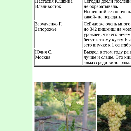
Настасия Юшкина
Сегодня доели последн
Владивосток
не обрабатывала.
Нынешний сезон очень
какой- не передать.
Зарудченко Г.
Сейчас же очень много
Запорожье
но 342 кишмиш на моем
урожаен, что его нечем
бегут к этому кусту. Б
зато внучке к 1 сентяб
Юлия С,
Вызрел в этом году ра
Москва
лучше и слаще. Это к
алмаз среди винограда.