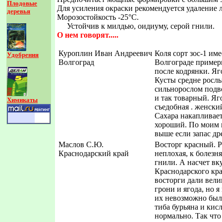
Плодовые
Для усиления окраски рекомендуется удаление л
деревья
Морозостойкость -25°С.
Устойчив к милдью, оидиуму, серой гнили.
О нем говорят.....
Куроплин Иван Андреевич
Коля сорт зос-1 им
Удобрения
Волгоград
Волгограде примерн
после кодрянки. Яг
Кусты средне рослы
сильнорослом подво
и так товарный. Яг
Химикаты
съедобная . женски
Сахара накапливает
хороший. По моим 
выше если запас др
Маслов С.Ю.
Восторг красный. Р
Краснодарский край
неплохая, к болезн
гнили. А насчет вк
Краснодарского кра
восторги дали вел
грони и ягода, но я
их невозможно было
тиба бурьяна и кис
нормально. Так что