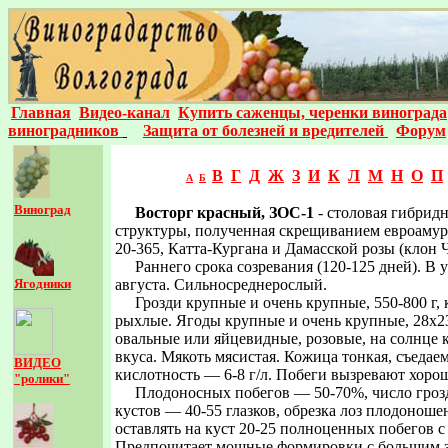
Главная
Видео-канал
Купить саженцы, черенки винограда
виноградников
Защита от болезней и вредителей
Форум
В
Г
Д
Ж
З
И
К
Л
М
Н
О
П
А
Б
Виноград
Восторг красный, ЗОС-1
- столовая гибрид
структуры, полученная скрещиванием евроамур
20-365, Катта-Кургана и Дамасской розы (клон 
Раннего срока созревания (120-125 дней). В 
Ягодники
августа. Сильносреднерослый.
Грозди крупные и очень крупные, 550-800 г,
рыхлые. Ягоды крупные и очень крупные, 28x23 
овальные или яйцевидные, розовые, на солнце 
вкуса. Мякоть мясистая. Кожица тонкая, съедае
ВИДЕО
кислотность — 6-8 г/л. Побеги вызревают хоро
"ролики"
Плодоносных побегов — 50-70%, число грозд
кустов — 40-55 глазков, обрезка лоз плодоношен
оставлять на куст 20-25 полноценных побегов с 
Предпочитает мощные формировки с большим з