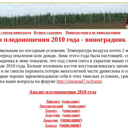
 сортов винограда
Купить саженцы
Виноградари и их виноградники
 плодоношения 2010 года - виноградник
емальным по погодным условиям. Температура воздуха почти 2 ме
период опыления шли дожди. Зима этого года была настоящей- сн
дника в зиму показали, что под слоем снега в укрытии мыши съ
жае 2010 года. Больше половины кустов восстанавливалась занов
 и не смогли пережить потерю многолетней части древесины и п
оторые хорошо зарекомендовали себя в этих тяжелых условиях, 
у на ваши вопросы на форуме
http://vinograd7.ru/forum
Анализ плодоношения 2010 года
Айвенго
(описание)
Арсеньевский
(описание)
Ахилес
(описание)
Аладдин
(описание)
(описание)
Аркадия
(описание)
Алекса