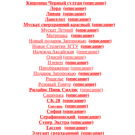
Кишмиш Черный султан
(описание)
Лора
(описание)
Ливия
(описание)
Ланселот
(описание)
Мускат сверхранний красный
(описание)
Мускат Летний
(описание)
Матрешка
(описание)
Новый подарок Запорожью
(описание)
Новое Столетие ЗГТУ
(описание)
Надежда Аксайская
(описание)
Одисей
(описание)
Плевен
(описание)
Преображение
(описание)
Подарок Запорожью
(описание)
Ришелье
(описание)
Розовый Тимур
(описание)
Рилайнс Пинк Сидлис
(описание)
Сашенька
(описание)
CK-28
(описание)
(описание)
Снегирь
София
(описание)
Серафимовский
(описание)
Супер Экстра
(oписание)
Тассон
(описание)
Элегант сверхранний
(описание)