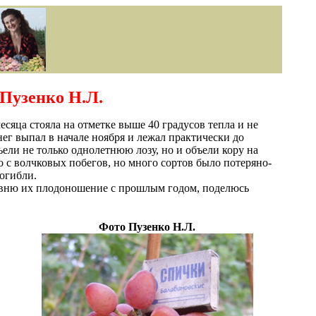
 Пузенко Н.Л.
сяца стояла на отметке выше 40 градусов тепла и не
ег выпал в начале ноября и лежал практически до
ели не только однолетнюю лозу, но и объели кору на
о с волчковых побегов, но много сортов было потеряно-
огибли.
сравню их плодоношение с прошлым годом, поделюсь
Фото Пузенко Н.Л.