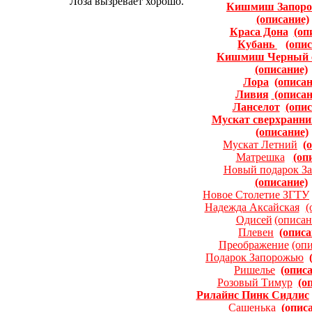
Лоза вызревает хорошо.
Кишмиш Запоро
(описание)
Краса Дона
(оп
Кубань
(опис
Кишмиш Черный 
(описание)
Лора
(описан
Ливия
(описан
Ланселот
(опис
Мускат сверхранни
(описание)
Мускат Летний
(
Матрешка
(оп
Новый подарок З
(описание)
Новое Столетие ЗГТУ
Надежда Аксайская
(
Одисей
(описан
Плевен
(описа
Преображение
(оп
Подарок Запорожью
Ришелье
(опис
Розовый Тимур
(о
Рилайнс Пинк Сидлис
Сашенька
(опис