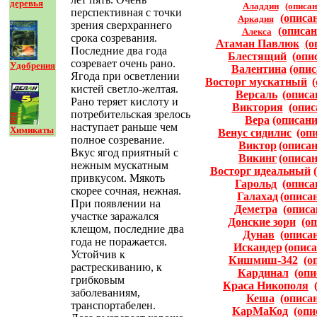
деревья
Аладдин
(описан
перспективная с точки
(описа
Аркадия
зрения сверхраннего
(описан
Алекса
срока созревания.
Атаман Павлюк
(о
Последние два года
Блестящий
(опи
созревает очень рано.
Удобрения
Валентина
(опис
Ягода при осветлении
Восторг мускатный
кистей светло-желтая.
Версаль
(описа
Рано теряет кислоту и
Виктория
(опис
потребительская зрелось
Вера
(описани
наступает раньше чем
Химикаты
Венус сидилис
(оп
полное созревание.
Виктор
(описан
Вкус ягод приятный с
Викинг
(описан
нежным мускатным
Восторг идеальный
привкусом. Мякоть
Гарольд
(описа
скорее сочная, нежная.
Галахад
(описа
При появлении на
Деметра
(описа
участке заражался
Донские зори
(о
клещом, последние два
Дунав
(описа
года не поражается.
Искандер
(описа
Устойчив к
Кишмиш-342
(о
растрескиванию, к
Кардинал
(опи
грибковым
Краса Никополя
заболеваниям,
Кеша
(описа
транспортабелен.
КарМаКод
(опи