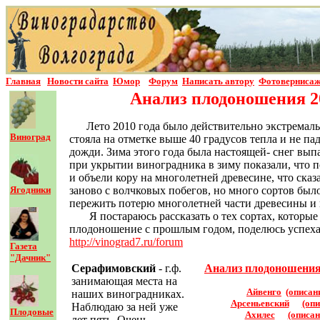
Главная
Новости сайта
Юмор
Форум
Написать автор
у
Фотовернисаж
Анализ плодоношения 20
Лето 2010 года было действительно экстремал
Виноград
стояла на отметке выше 40 градусов тепла и не п
дожди. Зима этого года была настоящей- снег вып
при укрытии виноградника в зиму показали, что п
и объели кору на многолетней древесине, что ска
Ягодники
заново с волчковых побегов, но много сортов был
пережить потерю многолетней части древесины и 
Я постараюсь рассказать о тех сортах, которы
плодоношение с прошлым годом, поделюсь успехам
http://vinograd7.ru/forum
Газета
"Дачник"
Серафимовский
- г.ф.
Анализ плодоношения
занимающая места на
Айвенго
(описан
наших виноградниках.
Арсеньевский
(опи
Наблюдаю за ней уже
Плодовые
Ахилес
(описан
лет пять. Очень