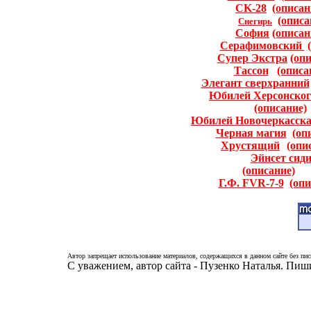
CK-28
(описан
(описа
Снегирь
София
(описан
Серафимовский
Супер Экстра
(oп
Тассон
(описа
Элегант сверхранний
Юбилей Херсонског
(описание)
Юбилей Новочеркасск
Черная магия
(оп
Хрустящий
(опи
Эйнсет сид
(описание)
Г.Ф. FVR-7-9
(опи
Автор запрещает использование материалов, содержащихся в данном сайте без пис
С уважением, автор сайта - Пузенко Наталья. Пи