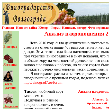
Главная
Новости сайта
Юмор
Форум
Написать автор
у
Фотовернисаж
Анализ плодоношения 20
Лето 2010 года было действительно экстремал
Виноград
стояла на отметке выше 40 градусов тепла и не п
дожди. Зима этого года была настоящей- снег вып
при укрытии виноградника в зиму показали, что п
и объели кору на многолетней древесине, что ска
Ягодники
заново с волчковых побегов, но много сортов был
пережить потерю многолетней части древесины и 
Я постараюсь рассказать о тех сортах, которы
плодоношение с прошлым годом, поделюсь успехам
http://vinograd7.ru/forum
Газета
"Дачник"
Тассон-
любимый сорт
Анализ плодонош
моей семьи.
Айвенго
(о
Подкупает и раннее
Арсеньевский
плодоношение, и очень-
Плодовые
Ахилес
(
очень вкусный мускат.