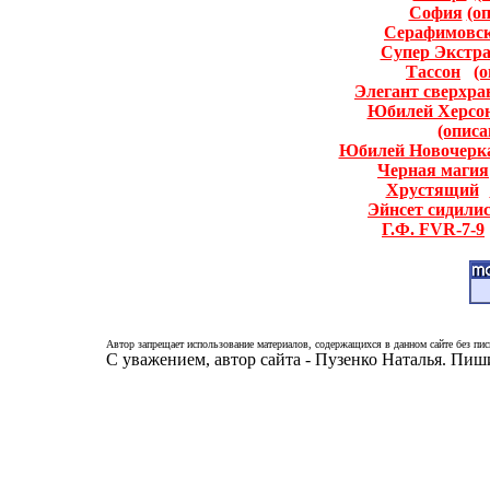
София
(о
Серафимовс
Супер Экстр
Тассон
(
Элегант сверхра
Юбилей Херсон
(описа
Юбилей Новочерк
Черная магия
Хрустящий
Эйнсет сидили
Г.Ф. FVR-7-9
Автор запрещает использование материалов, содержащихся в данном сайте без пис
С уважением, автор сайта - Пузенко Наталья. Пи