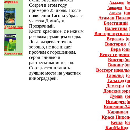
деревья
Аладдин
(
Созрел в этом году
(о
Аркадия
примерно 25 июля. После
(о
Алекса
появления Тасона убрала с
Атаман Павлю
участка Дружбу и
Блестящий
Прозрачный.
Удобрения
Валентина
Кисти красивые, с нежным
Восторг мускат
розовым румянцем ягоды.
Версаль
(
Лоза вызревает очень
Виктория
хорошо, не возникает
Вера
(оп
проблем с горошением,
Химикаты
Венус сидилис
серой гнилью и
Виктор
(о
растрескиванием ягод.
Викинг
(о
Сорт достоин занять
Восторг идеаль
лучшие места на участках
Гарольд
(
виноградарей.
Галахад
(о
Деметра
(
Донские зор
Дунав
(о
Искандер
(
Кишмиш-34
Кардинал
Краса Никоп
Кеша
(о
КарМаКод