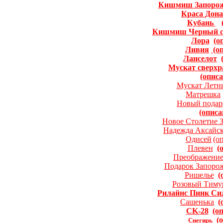
Кишмиш Запоро
Краса Дона
Кубань
Кишмиш Черный с
Лора
(о
Ливия
(о
Ланселот
Мускат сверхр
(описа
Мускат Летн
Матрешка
Новый подар
(описа
Новое Столетие 
Надежда Аксайск
Одисей
(о
Плевен
(
Преображени
Подарок Запоро
Ришелье
(
Розовый Тиму
Рилайнс Пинк Си
Сашенька
(
CK-28
(о
(
Снегирь