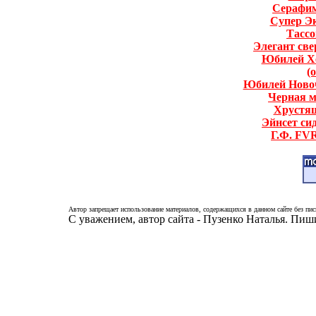
Серафи
Супер Э
Тассо
Элегант св
Юбилей Хе
(
Юбилей Ново
Черная м
Хрустя
Эйнсет си
Г.Ф. FVR
Автор запрещает использование материалов, содержащихся в данном сайте без пис
С уважением, автор сайта - Пузенко Наталья. Пи