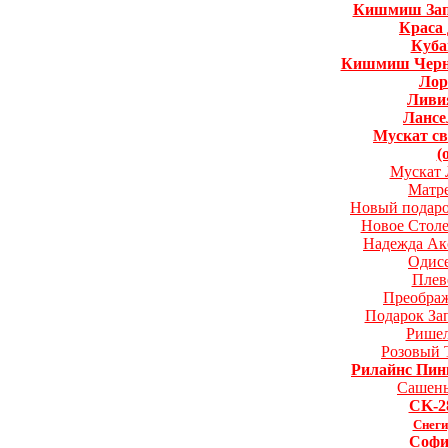
Кишмиш Зап
Краса
Куб
Кишмиш Черн
Лор
Ливи
Лансе
Мускат с
(
Мускат 
Матр
Новый подар
Новое Стол
Надежда Ак
Одис
Плев
Преобра
Подарок За
Ришел
Розовый 
Рилайнс Пин
Сашень
CK-2
Снеги
Софи