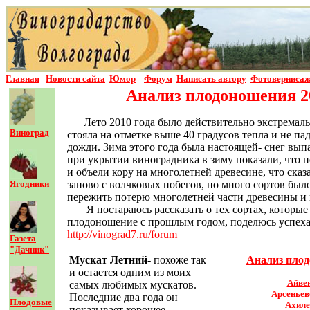
Главная
Новости сайта
Юмор
Форум
Написать автор
у
Фотовернисаж
Анализ плодоношения 20
Лето 2010 года было действительно экстремал
Виноград
стояла на отметке выше 40 градусов тепла и не п
дожди. Зима этого года была настоящей- снег вып
при укрытии виноградника в зиму показали, что п
и объели кору на многолетней древесине, что ска
Ягодники
заново с волчковых побегов, но много сортов был
пережить потерю многолетней части древесины и 
Я постараюсь рассказать о тех сортах, которы
плодоношение с прошлым годом, поделюсь успехам
http://vinograd7.ru/forum
Газета
"Дачник"
Мускат Летний
- похоже так
Анализ плод
и остается одним из моих
Айве
самых любимых мускатов.
Арсеньев
Последние два года он
Плодовые
Ахиле
показывает хорошее