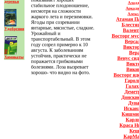
деревья
Алад
стабильное плодоношение,
Аркад
несмотря на сложности
Алекс
жаркого лета и перезимовки.
Атаман П
Ягоды при созревании
Блестя
янтарные, мясистые, сладкие.
Удобрения
Валент
Урожайный и
Восторг му
транспортабельный. В этом
Верса
году созрел примерно к 10
Викто
августа. К заболеваниям
Вер
устойчив, практически не
Химикаты
Венус си
поражается грибковыми
Викт
болезнями. Лоза вызревает
Вики
хорошо- что видно на фото.
Восторг и
Гарол
Галах
Демет
Донские
Дун
Искан
Кишми
Кард
Краса Н
Кеш
КарМа