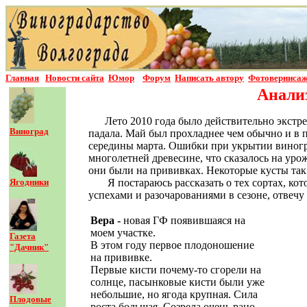
Главная
Новости сайта
Юмор
Форум
Написать автор
у
Фотовернисаж
Анализ
Лето 2010 года было действительно экстр
Виноград
падала. Май был прохладнее чем обычно и в 
середины марта. Ошибки при укрытии виногра
многолетней древесине, что сказалось на уро
они были на прививках. Некоторые кусты так
Ягодники
Я постараюсь рассказать о тех сортах, к
успехами и разочарованиями в сезоне, отвеч
Вера -
новая ГФ появившаяся на
моем участке.
Газета
В этом году первое плодоношение
"Дачник"
на прививке.
Первые кисти почему-то сгорели на
солнце, пасынковые кисти были уже
небольшие, но ягода крупная. Сила
Плодовые
роста большая. Созрела очень рано-