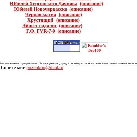
Юбилей Херсонского Дачника
(описание)
Юбилей Новочеркасска
(описание)
Черная магия
(описание)
Хрустящий
(описание)
Эйнсет сидилис
(описание)
Г.Ф. FVR-7-9
(описание)
без письменного разрешения. За информацию, предоставленную гостями сайта автор ответственности не н
. Пишите мне
puzenkon@mail.ru