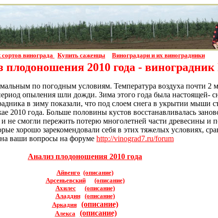
 сортов винограда
Купить саженцы
Виноградари и их виноградники
 плодоношения 2010 года - виноградник
емальным по погодным условиям. Температура воздуха почти 2 ме
период опыления шли дожди. Зима этого года была настоящей- сн
дника в зиму показали, что под слоем снега в укрытии мыши съ
жае 2010 года. Больше половины кустов восстанавливалась занов
 и не смогли пережить потерю многолетней части древесины и п
оторые хорошо зарекомендовали себя в этих тяжелых условиях, 
у на ваши вопросы на форуме
http://vinograd7.ru/forum
Анализ плодоношения 2010 года
Айвенго
(описание)
Арсеньевский
(описание)
Ахилес
(описание)
Аладдин
(описание)
(описание)
Аркадия
(описание)
Алекса