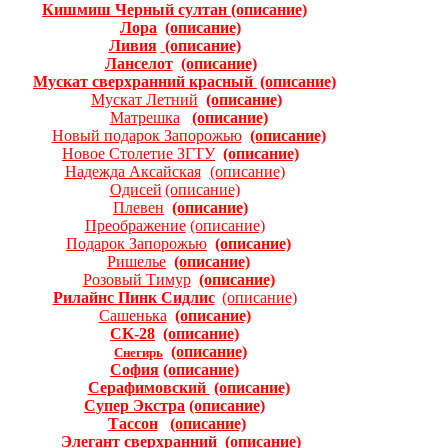
Кишмиш Черный султан
(описание)
Лора
(описание)
Ливия
(описание)
Ланселот
(описание)
Мускат сверхранний красный
(описание)
Мускат Летний
(описание)
Матрешка
(описание)
Новый подарок Запорожью
(описание)
Новое Столетие ЗГТУ
(описание)
Надежда Аксайская
(описание)
Одисей
(описание)
Плевен
(описание)
Преображение
(описание)
Подарок Запорожью
(описание)
Ришелье
(описание)
Розовый Тимур
(описание)
Рилайнс Пинк Сидлис
(описание)
Сашенька
(описание)
CK-28
(описание)
(описание)
Снегирь
София
(описание)
Серафимовский
(описание)
Супер Экстра
(oписание)
Тассон
(описание)
Элегант сверхранний
(описание)