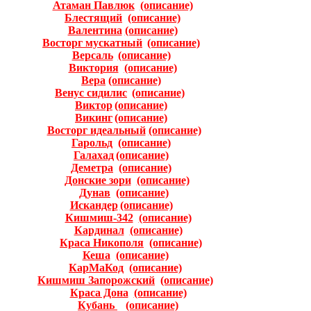
Атаман Павлюк
(описание)
Блестящий
(описание)
Валентина
(описание)
Восторг мускатный
(описание)
Версаль
(описание)
Виктория
(описание)
Вера
(описание)
Венус сидилис
(описание)
Виктор
(описание)
Викинг
(описание)
Восторг идеальный
(oписание)
Гарольд
(описание)
Галахад
(описание)
Деметра
(описание)
Донские зори
(описание)
Дунав
(описание)
Искандер
(описание)
Кишмиш-342
(описание)
Кардинал
(описание)
Краса Никополя
(описание)
Кеша
(описание)
КарМаКод
(описание)
Кишмиш Запорожский
(описание)
Краса Дона
(описание)
Кубань
(описание)