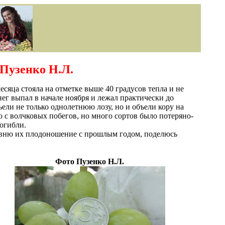
 Пузенко Н.Л.
сяца стояла на отметке выше 40 градусов тепла и не
ег выпал в начале ноября и лежал практически до
ели не только однолетнюю лозу, но и объели кору на
о с волчковых побегов, но много сортов было потеряно-
огибли.
сравню их плодоношение с прошлым годом, поделюсь
Фото Пузенко Н.Л.