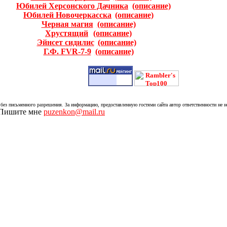
Юбилей Херсонского Дачника
(описание)
Юбилей Новочеркасска
(описание)
Черная магия
(описание)
Хрустящий
(описание)
Эйнсет сидилис
(описание)
Г.Ф. FVR-7-9
(описание)
без письменного разрешения. За информацию, предоставленную гостями сайта автор ответственности не н
. Пишите мне
puzenkon@mail.ru