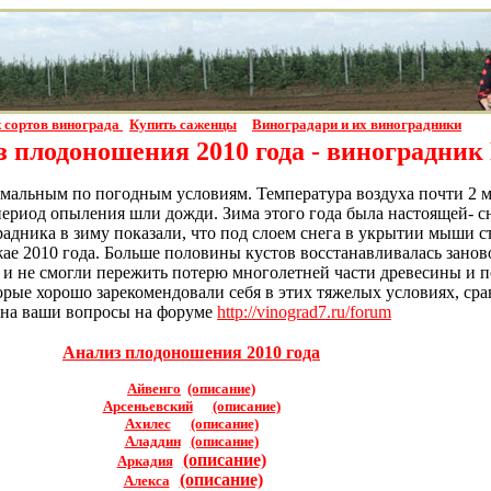
 сортов винограда
Купить саженцы
Виноградари и их виноградники
 плодоношения 2010 года - виноградник
емальным по погодным условиям. Температура воздуха почти 2 ме
период опыления шли дожди. Зима этого года была настоящей- сн
дника в зиму показали, что под слоем снега в укрытии мыши съ
жае 2010 года. Больше половины кустов восстанавливалась занов
 и не смогли пережить потерю многолетней части древесины и п
оторые хорошо зарекомендовали себя в этих тяжелых условиях, 
у на ваши вопросы на форуме
http://vinograd7.ru/forum
Анализ плодоношения 2010 года
Айвенго
(описание)
Арсеньевский
(описание)
Ахилес
(описание)
Аладдин
(описание)
(описание)
Аркадия
(описание)
Алекса