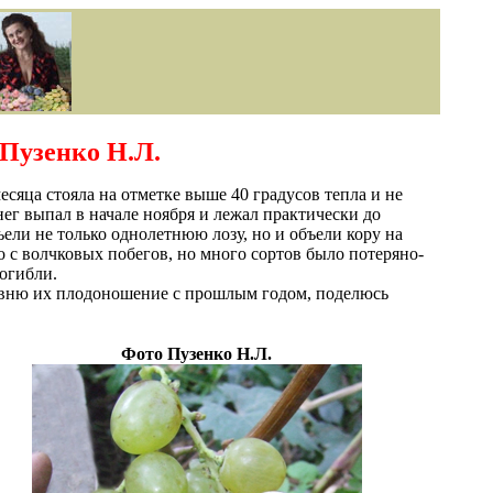
 Пузенко Н.Л.
сяца стояла на отметке выше 40 градусов тепла и не
ег выпал в начале ноября и лежал практически до
ели не только однолетнюю лозу, но и объели кору на
о с волчковых побегов, но много сортов было потеряно-
огибли.
сравню их плодоношение с прошлым годом, поделюсь
Фото Пузенко Н.Л.