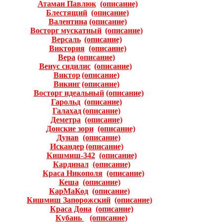
Атаман Павлюк
(описание)
Блестящий
(описание)
Валентина
(описание)
Восторг мускатный
(описание)
Версаль
(описание)
Виктория
(описание)
Вера
(описание)
Венус сидилис
(описание)
Виктор
(описание)
Викинг
(описание)
Восторг идеальный
(oписание)
Гарольд
(описание)
Галахад
(описание)
Деметра
(описание)
Донские зори
(описание)
Дунав
(описание)
Искандер
(описание)
Кишмиш-342
(описание)
Кардинал
(описание)
Краса Никополя
(описание)
Кеша
(описание)
КарМаКод
(описание)
Кишмиш Запорожский
(описание)
Краса Дона
(описание)
Кубань
(описание)