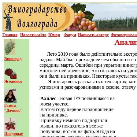
Главная
Новости сайта
Юмор
Форум
Написать автор
у
Фотовернисаж
Анализ
Лето 2010 года было действительно экстр
Виноград
падала. Май был прохладнее чем обычно и в 
середины марта. Ошибки при укрытии виногра
многолетней древесине, что сказалось на уро
они были на прививках. Некоторые кусты так
Ягодники
Я постараюсь рассказать о тех сортах, к
успехами и разочарованиями в сезоне, отвеч
Ахилес -
новая ГФ появившаяся на
моем участке.
Газета
В этом году первое плодоношение
"Дачник"
на прививке.
Прививку немного подпортили
мыши, но показатель я все же
получила- вот он на фото. Ягода на
Плодовые
вкус сочная, сладкая, созрела рано в