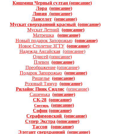
Кишмиш Черный султан
(описание)
Лора
(описание)
Ливия
(описание)
Ланселот
(описание)
Мускат сверхранний красный
(описание)
Мускат Летний
(описание)
Матрешка
(описание)
Новый подарок Запорожью
(описание)
Новое Столетие ЗГТУ
(описание)
Надежда Аксайская
(описание)
Одисей
(описание)
Плевен
(описание)
Преображение
(описание)
Подарок Запорожью
(описание)
Ришелье
(описание)
Розовый Тимур
(описание)
Рилайнс Пинк Сидлис
(описание)
Сашенька
(описание)
CK-28
(описание)
(описание)
Снегирь
София
(описание)
Серафимовский
(описание)
Супер Экстра
(oписание)
Тассон
(описание)
Элегант сверхранний
(описание)