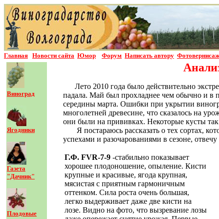
Главная
Новости сайта
Юмор
Форум
Написать автор
у
Фотовернисаж
Анализ
Лето 2010 года было действительно экстр
Виноград
падала. Май был прохладнее чем обычно и в 
середины марта. Ошибки при укрытии виногра
многолетней древесине, что сказалось на уро
они были на прививках. Некоторые кусты так
Ягодники
Я постараюсь рассказать о тех сортах, к
успехами и разочарованиями в сезоне, отвеч
Г.Ф. FVR-7-9
-стабильно показывает
хорошее плодоношение, опыление. Кисти
Газета
крупные и красивые, ягода крупная,
"Дачник"
мясистая с приятным гармоничным
оттенком. Сила роста очень большая,
легко выдерживает даже две кисти на
лозе. Видно на фото, что вызревание лозы
Плодовые
даже опережает снятие урожая. Первые