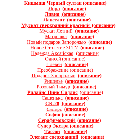
Кишмиш Черный султан
(описание)
Лора
(описание)
Ливия
(описание)
Ланселот
(описание)
Мускат сверхранний красный
(описание)
Мускат Летний
(описание)
Матрешка
(описание)
Новый подарок Запорожью
(описание)
Новое Столетие ЗГТУ
(описание)
Надежда Аксайская
(описание)
Одисей
(описание)
Плевен
(описание)
Преображение
(описание)
Подарок Запорожью
(описание)
Ришелье
(описание)
Розовый Тимур
(описание)
Рилайнс Пинк Сидлис
(описание)
Сашенька
(описание)
CK-28
(описание)
(описание)
Снегирь
София
(описание)
Серафимовский
(описание)
Супер Экстра
(oписание)
Тассон
(описание)
Элегант сверхранний
(описание)