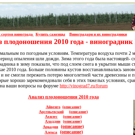
 сортов винограда
Купить саженцы
Виноградари и их виноградники
 плодоношения 2010 года - виноградник
емальным по погодным условиям. Температура воздуха почти 2 ме
период опыления шли дожди. Зима этого года была настоящей- сн
дника в зиму показали, что под слоем снега в укрытии мыши съ
жае 2010 года. Больше половины кустов восстанавливалась занов
 и не смогли пережить потерю многолетней части древесины и п
оторые хорошо зарекомендовали себя в этих тяжелых условиях, 
у на ваши вопросы на форуме
http://vinograd7.ru/forum
Анализ плодоношения 2010 года
Айвенго
(описание)
Арсеньевский
(описание)
Ахилес
(описание)
Аладдин
(описание)
(описание)
Аркадия
(описание)
Алекса