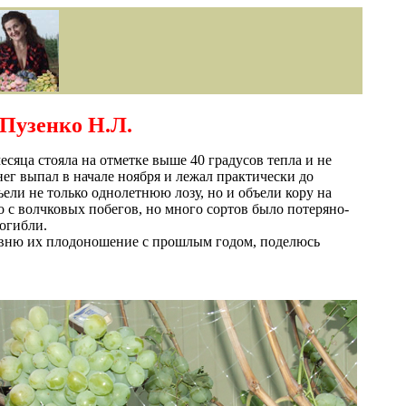
 Пузенко Н.Л.
сяца стояла на отметке выше 40 градусов тепла и не
ег выпал в начале ноября и лежал практически до
ели не только однолетнюю лозу, но и объели кору на
о с волчковых побегов, но много сортов было потеряно-
огибли.
сравню их плодоношение с прошлым годом, поделюсь