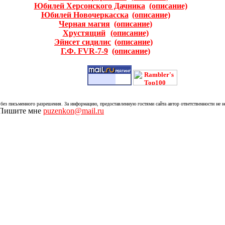
Юбилей Херсонского Дачника
(описание)
Юбилей Новочеркасска
(описание)
Черная магия
(описание)
Хрустящий
(описание)
Эйнсет сидилис
(описание)
Г.Ф. FVR-7-9
(описание)
без письменного разрешения. За информацию, предоставленную гостями сайта автор ответственности не н
. Пишите мне
puzenkon@mail.ru