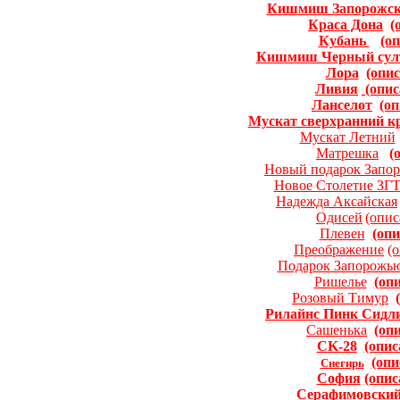
Кишмиш Запорожс
Краса Дона
(
Кубань
(о
Кишмиш Черный сул
Лора
(опис
Ливия
(опис
Ланселот
(оп
Мускат сверхранний 
Мускат Летний
Матрешка
(
Новый подарок Запо
Новое Столетие ЗГ
Надежда Аксайская
Одисей
(опис
Плевен
(опи
Преображение
(
Подарок Запорожь
Ришелье
(оп
Розовый Тимур
Рилайнс Пинк Сидл
Сашенька
(оп
CK-28
(опис
(опи
Снегирь
София
(опис
Серафимовски