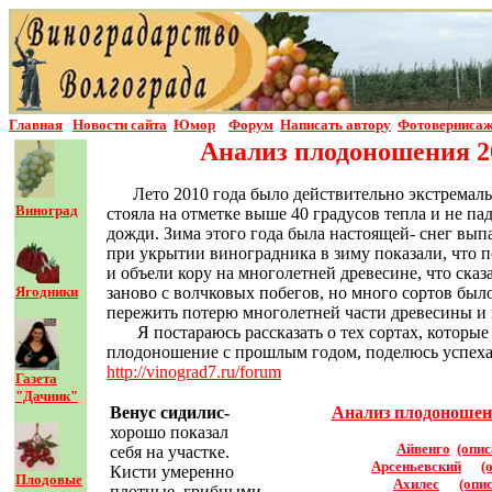
Главная
Новости сайта
Юмор
Форум
Написать автор
у
Фотовернисаж
Анализ плодоношения 20
Лето 2010 года было действительно экстремал
Виноград
стояла на отметке выше 40 градусов тепла и не п
дожди. Зима этого года была настоящей- снег вып
при укрытии виноградника в зиму показали, что п
и объели кору на многолетней древесине, что ска
Ягодники
заново с волчковых побегов, но много сортов был
пережить потерю многолетней части древесины и 
Я постараюсь рассказать о тех сортах, которы
плодоношение с прошлым годом, поделюсь успехам
http://vinograd7.ru/forum
Газета
"Дачник"
Венус сидилис-
Анализ плодоношени
хорошо показал
Айвенго
(опис
себя на участке.
Арсеньевский
(
Кисти умеренно
Плодовые
Ахилес
(опи
плотные, грибными