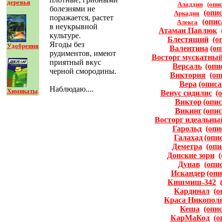
деревья
Аладдин
(опи
болезнями не
(опи
Аркадия
поражается, растет
(опис
Алекса
в неукрывной
Атаман Павлюк
культуре.
Блестящий
(о
Ягоды без
Удобрения
Валентина
(оп
рудиментов, имеют
Восторг мускатны
приятный вкус
Версаль
(опи
черной смородины.
Виктория
(оп
Вера
(описа
Наблюдаю....
Химикаты
Венус сидилис
(
Виктор
(опис
Викинг
(опис
Восторг идеальны
Гарольд
(опи
Галахад
(опи
Деметра
(опи
Донские зори
Дунав
(опи
Искандер
(опи
Кишмиш-342
Кардинал
(о
Краса Никопол
Кеша
(опи
КарМаКод
(о