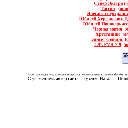
Супер Экстра
(
Тассон
(опи
Элегант сверхранн
Юбилей Херсонского Д
Юбилей Новочеркасс
Черная магия
(
Хрустящий
(о
Эйнсет сидилис
(
Г.Ф. FVR-7-9
(о
Автор запрещает использование материалов, содержащихся в данном сайте без пис
С уважением, автор сайта - Пузенко Наталья. Пи