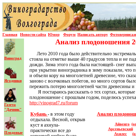
Главная
Новости сайта
Юмор
Форум
Написать автор
у
Фотовернисаж
Анализ плодоношения 20
Лето 2010 года было действительно экстремал
Виноград
стояла на отметке выше 40 градусов тепла и не п
дожди. Зима этого года была настоящей- снег вып
при укрытии виноградника в зиму показали, что п
и объели кору на многолетней древесине, что ска
Ягодники
заново с волчковых побегов, но много сортов был
пережить потерю многолетней части древесины и 
Я постараюсь рассказать о тех сортах, которы
плодоношение с прошлым годом, поделюсь успехам
http://vinograd7.ru/forum
Газета
"Дачник"
Кубань
-
в этом году
Анализ плодонош
отдыхала. Весной, открыв
Айвенго
(о
куст я ахнула-
Арсеньевский
практически все до
Плодовые
Ахилес
(о
корневой шейки было