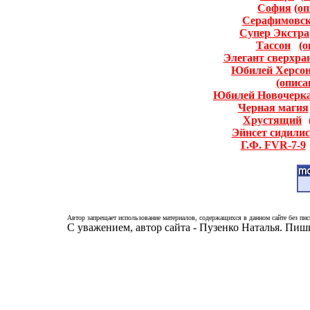
София
(оп
Серафимовс
Супер Экстра
Тассон
(о
Элегант сверхра
Юбилей Херсон
(описа
Юбилей Новочерка
Черная магия
Хрустящий
Эйнсет сидилис
Г.Ф. FVR-7-9
Автор запрещает использование материалов, содержащихся в данном сайте без пис
С уважением, автор сайта - Пузенко Наталья. Пи