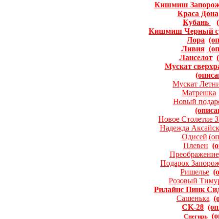
Кишмиш Запорож
Краса Дона
Кубань
Кишмиш Черный с
Лора
(о
Ливия
(о
Ланселот
Мускат сверхр
(описа
Мускат Летн
Матрешка
Новый подар
(описа
Новое Столетие 
Надежда Аксайск
Одисей
(о
Плевен
(
Преображение
Подарок Запоро
Ришелье
(
Розовый Тиму
Рилайнс Пинк Си
Сашенька
(
CK-28
(оп
(
Снегирь