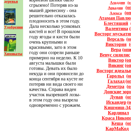
деревья
Аладдин
(о
сгрызено! Потеряв из-за
(о
Аркадия
мышей древесину - она
(о
Алекса
решительно отказалась
Атаман Павлю
плодоносить в этом году.
Блестящий
Дала несколько усиковых
Удобрения
Валентина
кистей и все! В прошлом
Восторг мускат
году ягоды и кисти были
Версаль
(о
очень крупными и
Виктория
красивыми, зато в этом
Вера
(оп
году они созрели раньше
Химикаты
Венус сидилис
примерно на неделю. К 10
Виктор
(о
августа малышки были
Викинг
(о
готовы. Девать их было
Восторг идеаль
некуда и они провисели до
Гарольд
(о
конца сентября на кусте не
Галахад
(о
потеряв ни вида своего ни
Деметра
(
качества. Справа виден
Донские зор
участок вызревшей лозы-
Дунав
(о
в этом году она вызрела
Искандер
(
одновременно с урожаем.
Кишмиш-34
Кардинал
Краса Никоп
Кеша
(о
КарМаКод