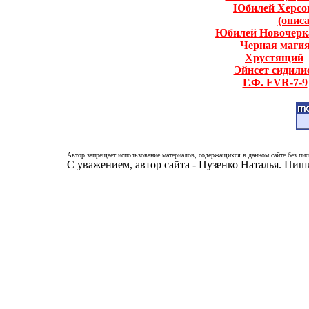
Юбилей Херсо
(опис
Юбилей Новочерк
Черная маги
Хрустящий
Эйнсет сидили
Г.Ф. FVR-7-9
Автор запрещает использование материалов, содержащихся в данном сайте без пис
С уважением, автор сайта - Пузенко Наталья. Пи