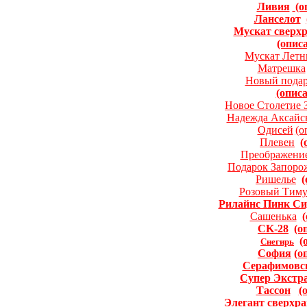
Ливия
(о
Ланселот
Мускат сверх
(опис
Мускат Летн
Матрешка
Новый пода
(опис
Новое Столетие
Надежда Аксайс
Одисей
(о
Плевен
(
Преображени
Подарок Запор
Ришелье
(
Розовый Тим
Рилайнс Пинк Си
Сашенька
CK-28
(о
(
Снегирь
София
(о
Серафимовс
Супер Экстр
Тассон
(
Элегант сверхр