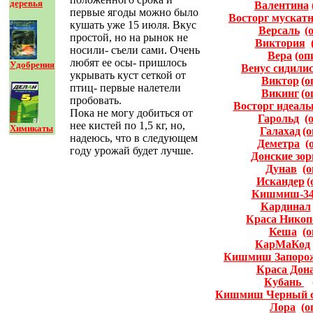
деревья
Валентина
первые ягоды можно было
Восторг мускат
кушать уже 15 июля. Вкус
Версаль
(
простой, но на рынок не
Виктория
носили- съели сами. Очень
Вера
(оп
любят ее осы- пришлось
Удобрения
Венус сидили
укрывать куст сеткой от
Виктор
(о
птиц- первые налетели
Викинг
(о
пробовать.
Восторг идеал
Пока не могу добиться от
Гарольд
(
нее кистей по 1,5 кг, но,
Химикаты
Галахад
(
надеюсь, что в следующем
Деметра
(
году урожай будет лучше.
Донские зор
Дунав
(
Искандер
(
Кишмиш-34
Кардинал
Краса Никоп
Кеша
(о
КарМаКод
Кишмиш Запоро
Краса Дон
Кубань
Кишмиш Черный с
Лора
(о