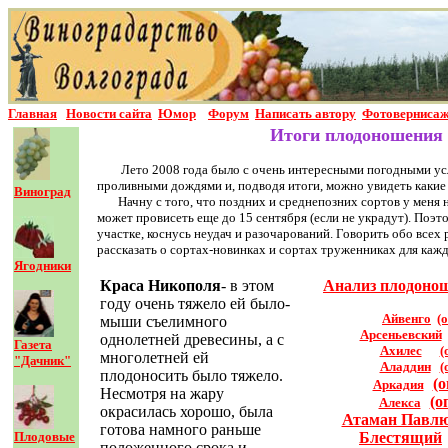
Главная
Новости сайта
Юмор
Форум
Написать автор
у
Фотовернисаж
Итоги плодоношения 2
Лето 2008 года было с очень интересными погодными ус
проливными дождями и, подводя итоги, можно увидеть какие с
Виноград
Начну с того, что поздних и среднепозних сортов у меня 
может провисеть еще до 15 сентября (если не украдут). Поэт
участке, коснусь неудач и разочарований. Говорить обо все
рассказать о сортах-новинках и сортах труженниках для каждо
Ягодники
Краса Никополя
- в этом
Анализ плодонош
году очень тяжело ей было-
Айвенго
(
мыши съелимного
Арсеньевский
однолетней древесины, а с
Газета
Ахилес
(
многолетней ей
"Дачник"
Аладдин
(
плодоносить было тяжело.
(о
Аркадия
Несмотря на жару
(о
Алекса
окрасилась хорошо, была
Атаман Павл
готова намного раньше
Плодовые
Блестящий
положенного срока и