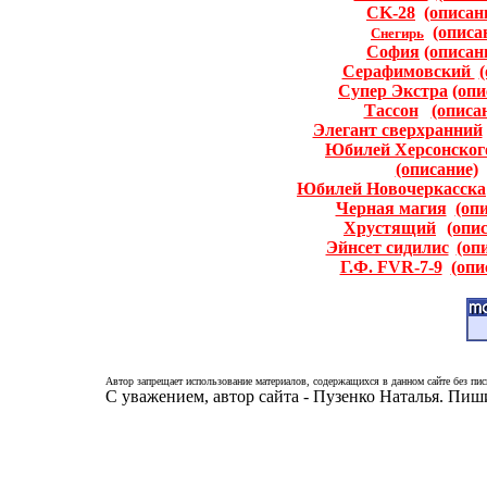
CK-28
(описан
(описа
Снегирь
София
(описан
Серафимовский
Супер Экстра
(oпи
Тассон
(описа
Элегант сверхранний
Юбилей Херсонског
(описание)
Юбилей Новочеркасска
Черная магия
(оп
Хрустящий
(опи
Эйнсет сидилис
(оп
Г.Ф. FVR-7-9
(опи
Автор запрещает использование материалов, содержащихся в данном сайте без пис
С уважением, автор сайта - Пузенко Наталья. Пи