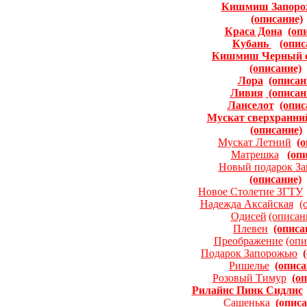
Кишмиш Запоро
(описание)
Краса Дона
(оп
Кубань
(опис
Кишмиш Черный с
(описание)
Лора
(описан
Ливия
(описан
Ланселот
(опис
Мускат сверхранни
(описание)
Мускат Летний
(
Матрешка
(оп
Новый подарок З
(описание)
Новое Столетие ЗГТУ
Надежда Аксайская
(
Одисей
(описан
Плевен
(описа
Преображение
(опи
Подарок Запорожью
Ришелье
(описа
Розовый Тимур
(о
Рилайнс Пинк Сидлис
Сашенька
(описа