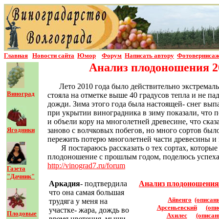
Главная
Новости сайта
Юмор
Форум
Написать автор
у
Фотовернисаж
Анализ плодоношения 20
Лето 2010 года было действительно экстремал
Виноград
стояла на отметке выше 40 градусов тепла и не п
дожди. Зима этого года была настоящей- снег вып
при укрытии виноградника в зиму показали, что п
и объели кору на многолетней древесине, что ска
Ягодники
заново с волчковых побегов, но много сортов был
пережить потерю многолетней части древесины и 
Я постараюсь рассказать о тех сортах, которы
плодоношение с прошлым годом, поделюсь успехам
http://vinograd7.ru/forum
Газета
"Дачник"
Аркадия
- подтвердила
Анализ плодоношения 
что она самая большая
Айвенго
(описани
трудяга у меня на
Арсеньевский
(опи
участке- жара, дождь во
Плодовые
Ахилес
(описан
время цветения, мыши-