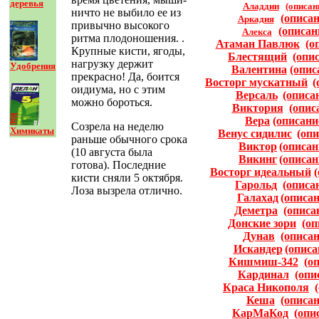
деревья
Аладдин
(описан
ничто не выбило ее из
(описан
Аркадия
привычно высокого
(описан
Алекса
ритма плодоношения. .
Атаман Павлюк
(о
Крупные кисти, ягоды,
Блестящий
(опи
нагрузку держит
Удобрения
Валентина
(опис
прекрасно! Да, боится
Восторг мускатный
(
оидиума, но с этим
Версаль
(описа
можно бороться.
Виктория
(опис
Вера
(описани
Созрела на неделю
Химикаты
Венус сидилис
(опи
раньше обычного срока
Виктор
(описан
(10 августа была
Викинг
(описан
готова). Последние
Восторг идеальный
кисти сняли 5 октября.
Гарольд
(описа
Лоза вызрела отлично.
Галахад
(описан
Деметра
(описа
Донские зори
(оп
Дунав
(описан
Искандер
(описа
Кишмиш-342
(о
Кардинал
(опи
Краса Никополя
Кеша
(описан
КарМаКод
(опи