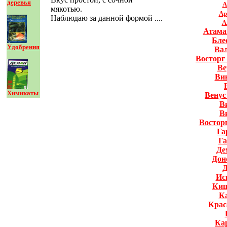
деревья
А
мякотью.
Ар
Наблюдаю за данной формой ....
А
Атама
Бле
Удобрения
Ва
Восторг
Ве
Ви
Химикаты
Венус
В
В
Востор
Га
Га
Де
Дон
Д
Ис
Киш
К
Крас
Ка