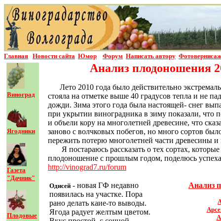
Главная
Новости сайта
Юмор
Форум
Написать автор
у
Фотовернисаж
Анализ плодоношения 20
Лето 2010 года было действительно экстремал
Виноград
стояла на отметке выше 40 градусов тепла и не п
дожди. Зима этого года была настоящей- снег вып
при укрытии виноградника в зиму показали, что п
и объели кору на многолетней древесине, что ска
Ягодники
заново с волчковых побегов, но много сортов был
пережить потерю многолетней части древесины и 
Я постараюсь рассказать о тех сортах, которы
плодоношение с прошлым годом, поделюсь успехам
http://vinograd7.ru/forum
Газета
"Дачник"
- новая ГФ недавно
Анализ п
Одисей
появилась на участке. Пора
А
рано делать каие-то выводы.
Арсе
Ягода радует желтым цветом.
Плодовые
А
Вкус простой, с сочной