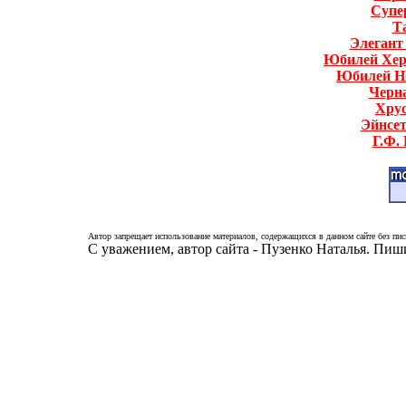
Супе
Т
Элегант
Юбилей Хер
Юбилей Н
Черн
Хру
Эйнсет
Г.Ф.
Автор запрещает использование материалов, содержащихся в данном сайте без пис
С уважением, автор сайта - Пузенко Наталья. Пи