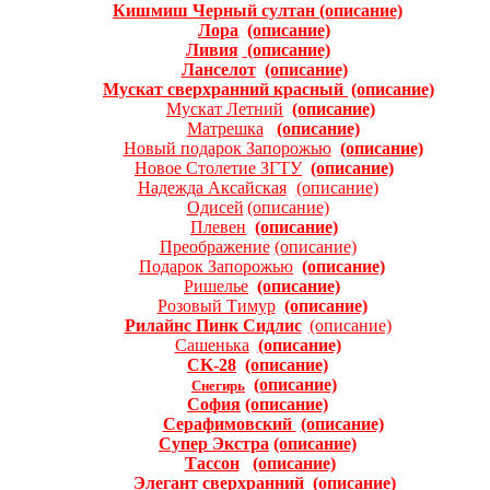
Кишмиш Черный султан
(описание)
Лора
(описание)
Ливия
(описание)
Ланселот
(описание)
Мускат сверхранний красный
(описание)
Мускат Летний
(описание)
Матрешка
(описание)
Новый подарок Запорожью
(описание)
Новое Столетие ЗГТУ
(описание)
Надежда Аксайская
(описание)
Одисей
(описание)
Плевен
(описание)
Преображение
(описание)
Подарок Запорожью
(описание)
Ришелье
(описание)
Розовый Тимур
(описание)
Рилайнс Пинк Сидлис
(описание)
Сашенька
(описание)
CK-28
(описание)
(описание)
Снегирь
София
(описание)
Серафимовский
(описание)
Супер Экстра
(oписание)
Тассон
(описание)
Элегант сверхранний
(описание)