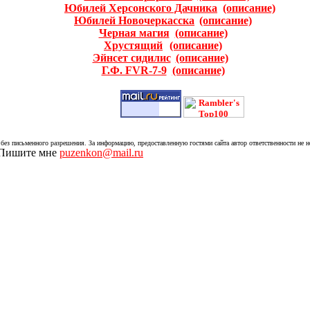
Юбилей Херсонского Дачника
(описание)
Юбилей Новочеркасска
(описание)
Черная магия
(описание)
Хрустящий
(описание)
Эйнсет сидилис
(описание)
Г.Ф. FVR-7-9
(описание)
без письменного разрешения. За информацию, предоставленную гостями сайта автор ответственности не н
. Пишите мне
puzenkon@mail.ru