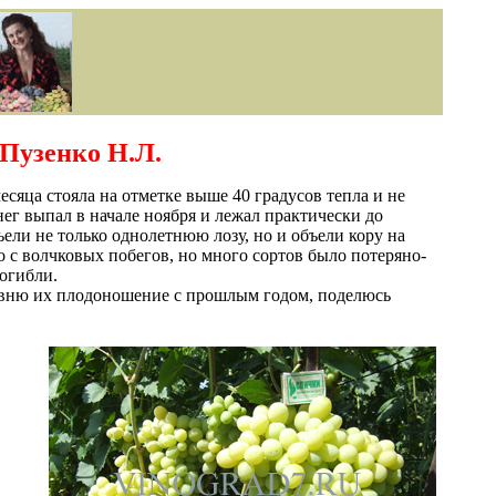
 Пузенко Н.Л.
сяца стояла на отметке выше 40 градусов тепла и не
ег выпал в начале ноября и лежал практически до
ели не только однолетнюю лозу, но и объели кору на
о с волчковых побегов, но много сортов было потеряно-
огибли.
сравню их плодоношение с прошлым годом, поделюсь