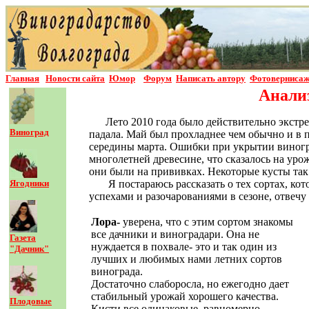
Главная
Новости сайта
Юмор
Форум
Написать автор
у
Фотовернисаж
Анализ
Лето 2010 года было действительно экстр
Виноград
падала. Май был прохладнее чем обычно и в 
середины марта. Ошибки при укрытии виногра
многолетней древесине, что сказалось на уро
они были на прививках. Некоторые кусты так
Ягодники
Я постараюсь рассказать о тех сортах, к
успехами и разочарованиями в сезоне, отвеч
Лора-
уверена, что с этим сортом знакомы
все дачники и виноградари. Она не
Газета
нуждается в похвале- это и так один из
"Дачник"
лучших и любимых нами летних сортов
винограда.
Достаточно слаборосла, но ежегодно дает
стабильный урожай хорошего качества.
Плодовые
Кисти все одинаковые, равномерно