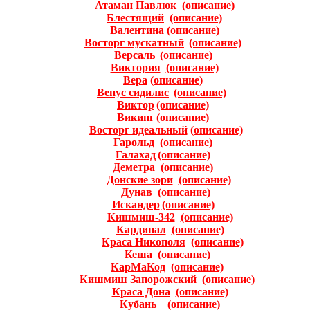
Атаман Павлюк
(описание)
Блестящий
(описание)
Валентина
(описание)
Восторг мускатный
(описание)
Версаль
(описание)
Виктория
(описание)
Вера
(описание)
Венус сидилис
(описание)
Виктор
(описание)
Викинг
(описание)
Восторг идеальный
(oписание)
Гарольд
(описание)
Галахад
(описание)
Деметра
(описание)
Донские зори
(описание)
Дунав
(описание)
Искандер
(описание)
Кишмиш-342
(описание)
Кардинал
(описание)
Краса Никополя
(описание)
Кеша
(описание)
КарМаКод
(описание)
Кишмиш Запорожский
(описание)
Краса Дона
(описание)
Кубань
(описание)