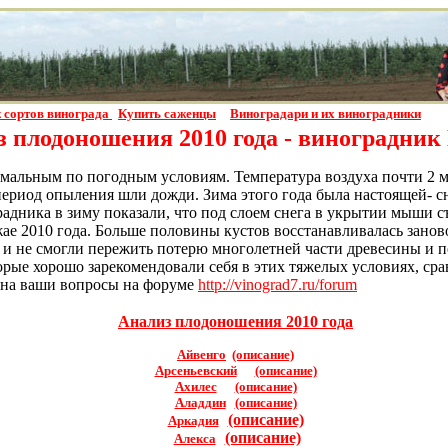
 сортов винограда
Купить саженцы
Виноградари и их виноградники
 плодоношения 2010 года - виноградник
емальным по погодным условиям. Температура воздуха почти 2 ме
период опыления шли дожди. Зима этого года была настоящей- сн
дника в зиму показали, что под слоем снега в укрытии мыши съ
жае 2010 года. Больше половины кустов восстанавливалась занов
 и не смогли пережить потерю многолетней части древесины и п
оторые хорошо зарекомендовали себя в этих тяжелых условиях, 
у на ваши вопросы на форуме
http://vinograd7.ru/forum
Анализ плодоношения 2010 года
Айвенго
(описание)
Арсеньевский
(описание)
Ахилес
(описание)
Аладдин
(описание)
(описание)
Аркадия
(описание)
Алекса